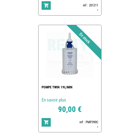
ref : 201211
1
POMPE TWIN 19L/MIN
En savoir plus
90,00 €
ref : PMP390C
1