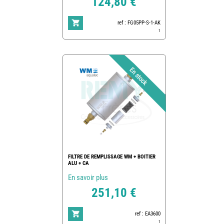
124,80 €
ref : FG05PP-S-1-AK
1
FILTRE DE REMPLISSAGE WM + BOITIER
ALU + CA
En savoir plus
251,10 €
ref : EA3600
1