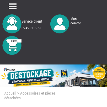
Mon
Service client
compte
05 45 31 05 58
0.00 €
Accueil
> Accessoires et pièces
détachées