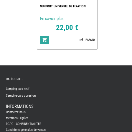
SUPPORT UNIVERSEL DE FIXATION
En savoir plus
22,00 €
ref : EA3610
1
REMY
FRERES
CATÉGORIES
CAMPING-
CARS
NEUFS
Camping-cars neuf
Camping-cars occasion
CAMPING-
CAR
ADRIA
INFORMATIONS
CAMPING-
Contactez-nous
CAR
BENIMAR
Mentions Légales
RGPD - CONFIDENTIALITES
CAMPING-
CAR
Conditions générales de ventes
CARADO