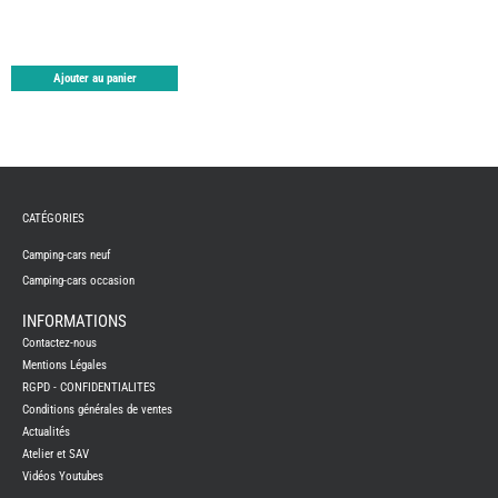
TABLE
ASPIR
-
LAVA
Ajouter au panier
CAME
GPS-
RADI
CHAU
ET
CHAU
EAU
CLIMA
ET
CATÉGORIES
GLACI
ENERG
Camping-cars neuf
EQUI
Camping-cars occasion
INTER
EXTER
INFORMATIONS
FRON
RUNN
Contactez-nous
Mentions Légales
GAZ
RGPD - CONFIDENTIALITES
HUILE
-
Conditions générales de ventes
TRAI
-
Actualités
ADDIT
Atelier et SAV
IMPRE
Vidéos Youtubes
3D