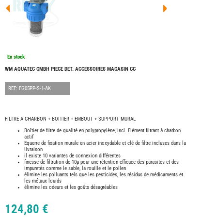
FOUR
DREA
FOUR
FLOR
FOUR
FREE
FOUR
En stock
NOMA
NATIO
WM AQUATEC GMBH PIECE DET. ACCESSOIRES MAGASIN CC
FOUR
ROBE
REF: FG05PP-S-1-AK
FOUR
OCCA
ADRI
FILTRE A CHARBON + BOITIER + EMBOUT + SUPPORT MURAL
BURS
Boîtier de filtre de qualité en polypropylène, incl. Elément filtrant à charbon
actif
CARA
Equerre de fixation murale en acier inoxydable et clé de filtre incluses dans la
KARM
livraison
MOBI
il existe 10 variantes de connexion différentes
finesse de filtration de 10µ pour une rétention efficace des parasites et des
PILOT
impuretés comme le sable, la rouille et le pollen
élimine les polluants tels que les pesticides, les résidus de médicaments et
ACCE
les métaux lourds
élimine les odeurs et les goûts désagréables
ALAR
ARTS
124,80 €
DE
LA