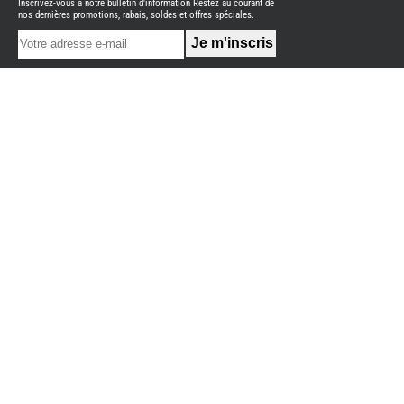
Inscrivez-vous à notre bulletin d'information Restez au courant de
NEUFS
nos dernières promotions, rabais, soldes et offres spéciales.
FOURGON
BENIMAR
FOURGON
DREAMER
FOURGON
FLORIUM
FOURGON
FREEDO
FOURGON
NOMADE
NATION
FOURGON
ROBETA
FOURGONS/VANS
OCCASION
ADRIA
BURSTNER
CARADO
KARMANN
MOBIL
PILOTE
ACCESSOIRES