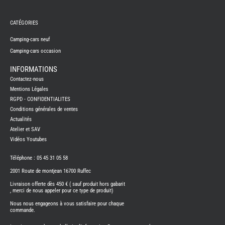
REMY
FRERES
CATÉGORIES
CAMPING-
CARS
NEUFS
Camping-cars neuf
Camping-cars occasion
CAMPING-
CAR
ADRIA
INFORMATIONS
CAMPING-
Contactez-nous
CAR
BENIMAR
Mentions Légales
RGPD - CONFIDENTIALITES
CAMPING-
CAR
Conditions générales de ventes
CARADO
Actualités
CAMPING-
CAR
Atelier et SAV
FLEURETTE
Vidéos Youtubes
CAMPING-
CAR
ITINEO
Téléphone : 05 45 31 05 58
CAMPING-
2001 Route de montjean 16700 Ruffec
CARS
OCCASION
Livraison offerte dès 450 € ( sauf produit hors gabarit
, merci de nous appeler pour ce type de produit)
CAMPING-
CAR
Nous nous engageons à vous satisfaire pour chaque
CARADO
commande.
FOURGONS/VANS