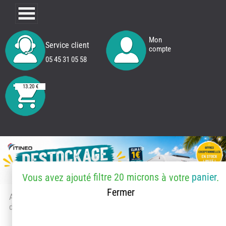
Mon
Service client
compte
05 45 31 05 58
13.20 €
filtre 20 microns
panier
Vous avez ajouté
à votre
.
Fermer
Accueil
> Accessoires et pièces
détachées