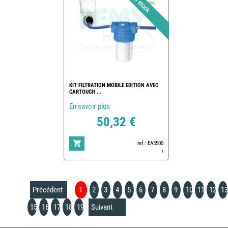
KIT FILTRATION MOBILE EDITION AVEC
CARTOUCH ...
En savoir plus
50,32 €
ref : EA3500
1
Précédent
1
2
3
4
5
6
7
8
9
10
11
12
13
15
16
17
18
19
Suivant