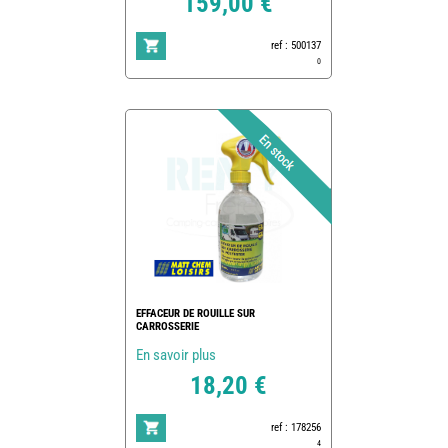
159,00 €
ref : 500137
0
EFFACEUR DE ROUILLE SUR
CARROSSERIE
En savoir plus
18,20 €
ref : 178256
4