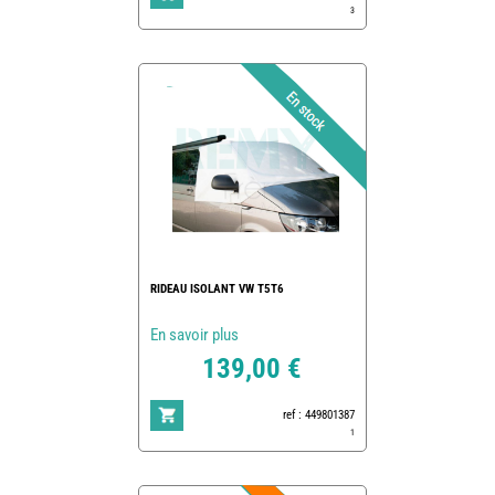
3
RIDEAU ISOLANT VW T5T6
En savoir plus
139,00 €
ref : 449801387
1