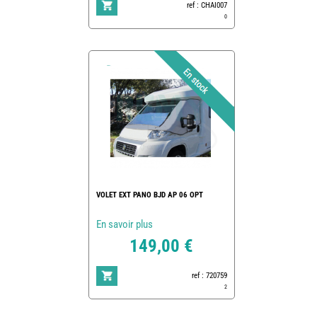
ref : CHAI007
0
VOLET EXT PANO BJD AP 06 OPT
En savoir plus
149,00 €
ref : 720759
2