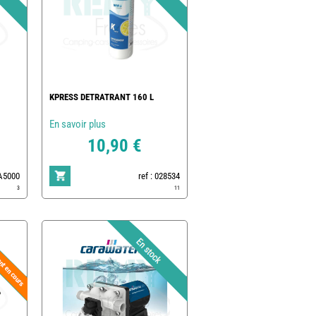
KPRESS DETRATRANT 160 L
En savoir plus
10,90 €
EA5000
ref : 028534
3
11