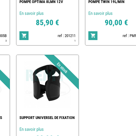
POMPE OPTIMA 8LMN 12V
POMPE TWIN 19L/MIN
En savoir plus
En savoir plus
85,90 €
90,00 €
4005B
ref : 201211
ref : P
3
1
ES
SUPPORT UNIVERSEL DE FIXATION
En savoir plus