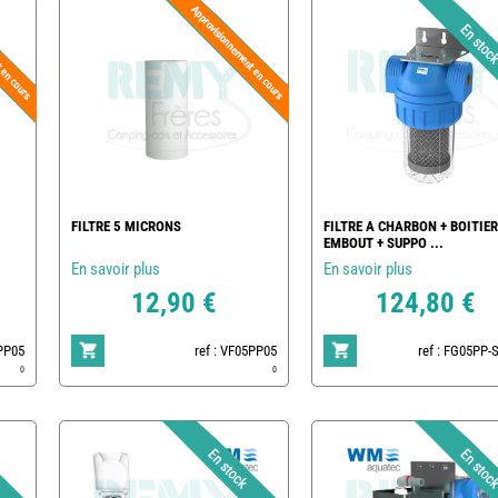
FILTRE 5 MICRONS
FILTRE A CHARBON + BOITIER
EMBOUT + SUPPO ...
En savoir plus
En savoir plus
12,90 €
124,80 €
0PP05
ref : VF05PP05
ref : FG05PP-
0
0