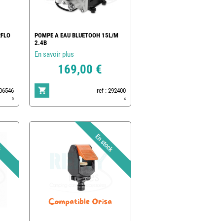
RFLO
POMPE A EAU BLUETOOH 15L/M
2.4B
En savoir plus
169,00 €
006546
ref : 292400
0
4