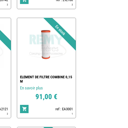
2
2
ELEMENT DE FILTRE COMBINE 0,15
M
En savoir plus
91,00 €
EA2121
ref : EA3001
2
1