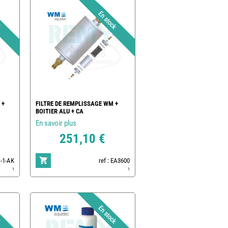
 +
FILTRE DE REMPLISSAGE WM +
BOITIER ALU + CA
En savoir plus
251,10 €
S-1-AK
ref : EA3600
1
1