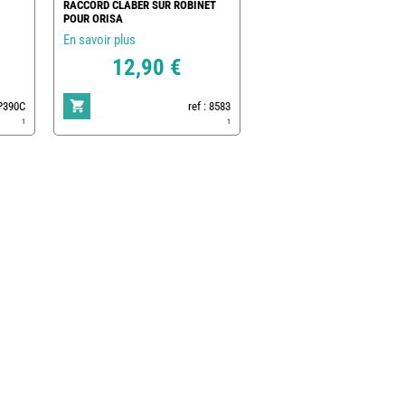
RACCORD CLABER SUR ROBINET
POUR ORISA
En savoir plus
12,90 €
MP390C
ref : 8583
1
1