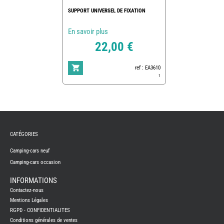
SUPPORT UNIVERSEL DE FIXATION
En savoir plus
22,00 €
ref : EA3610
1
REMY
FRERES
CATÉGORIES
CAMPING-
CARS
NEUFS
Camping-cars neuf
Camping-cars occasion
CAMPING-
CAR
ADRIA
INFORMATIONS
CAMPING-
Contactez-nous
CAR
BENIMAR
Mentions Légales
RGPD - CONFIDENTIALITES
CAMPING-
CAR
Conditions générales de ventes
CARADO