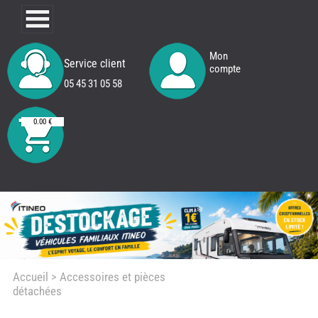
Mon
Service client
compte
05 45 31 05 58
0.00 €
Accueil
> Accessoires et pièces
détachées