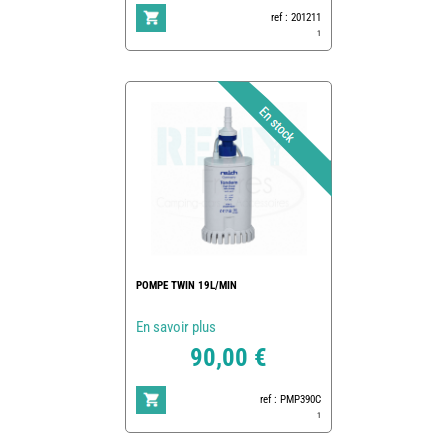
ref : 201211
1
POMPE TWIN 19L/MIN
En savoir plus
90,00 €
ref : PMP390C
1