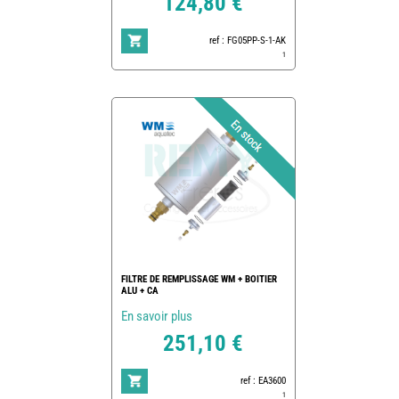
124,80 €
ref : FG05PP-S-1-AK
1
FILTRE DE REMPLISSAGE WM + BOITIER
ALU + CA
En savoir plus
251,10 €
ref : EA3600
1