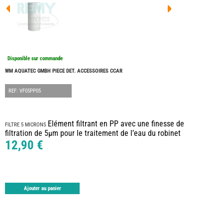
FOUR
DREA
FOUR
FLOR
FOUR
FREE
FOUR
Disponible sur commande
NOMA
NATIO
WM AQUATEC GMBH PIECE DET. ACCESSOIRES CCAR
FOUR
ROBE
REF: VF05PP05
FOUR
OCCA
ADRI
Elément filtrant en PP avec une finesse de
FILTRE 5 MICRONS
BURS
filtration de 5µm pour le traitement de l’eau du robinet
CARA
12,90 €
KARM
MOBI
PILOT
ACCE
Ajouter au panier
ALAR
ARTS
DE
LA