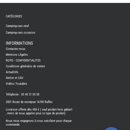
TABLE
ASPIR
-
LAVA
CATÉGORIES
CAME
GPS-
Camping-cars neuf
RADI
Camping-cars occasion
CHAU
ET
CHAU
INFORMATIONS
EAU
Contactez-nous
CLIMA
Mentions Légales
ET
GLACI
RGPD - CONFIDENTIALITES
ENERG
Conditions générales de ventes
Actualités
EQUI
INTER
Atelier et SAV
EXTER
Vidéos Youtubes
FRON
RUNN
Téléphone : 05 45 31 05 58
GAZ
2001 Route de montjean 16700 Ruffec
HUILE
-
TRAI
Livraison offerte dès 450 € ( sauf produit hors gabarit
-
, merci de nous appeler pour ce type de produit)
ADDIT
Nous nous engageons à vous satisfaire pour chaque
IMPRE
commande.
3D