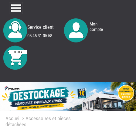
Mon
Service client
compte
05 45 31 05 58
0.00 €
Accueil
> Accessoires et pièces
détachées