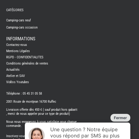
FRERES
CATÉGORIES
CAMPING-
CARS
NEUFS
Camping-cars neuf
Camping-cars occasion
CAMPING-
CAR
ADRIA
INFORMATIONS
CAMPING-
Contactez-nous
CAR
BENIMAR
Mentions Légales
RGPD - CONFIDENTIALITES
CAMPING-
CAR
Conditions générales de ventes
CARADO
Actualités
CAMPING-
CAR
Atelier et SAV
FLEURETTE
Vidéos Youtubes
CAMPING-
CAR
ITINEO
Téléphone : 05 45 31 05 58
CAMPING-
2001 Route de montjean 16700 Ruffec
CARS
OCCASION
Livraison offerte dès 450 € ( sauf produit hors gabarit
, merci de nous appeler pour ce type de produit)
CAMPING-
CAR
Nous nous engageons à vous satisfaire pour chaque
CARADO
commande.
FOURGONS/VANS
Inscrivez-vous à notre bulletin d'information Restez au courant de
NEUFS