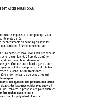
CAMPING-
CARS
 DET. ACCESSOIRES CCAR
NEUFS
CAMPING-
CAR
ADRIA
le robuste, ingénieux et compact qui vous
CAMPING-
etits plats variés.
CAR
n incontournable en camping ou dans les
BENIMAR
g-car, caravane, fourgon aménagé, van,
CAMPING-
s :
un châssis en
inox SS430 robuste
avec un
CAR
litres en aluminium de 25 cm de diamètre,
CARADO
re, et un couvercle en
aluminium
.
r une gazinière, sur un réchaud à gaz ou autre
iques ou à induction) pour pouvoir réaliser
CAMPING-
tes que dans un four traditionnel !
CAR
ière uniforme par le trou central,
ce qui
FLEURETTE
t homogène
.
issants, des quiches, des gâteaux, des tartes,
CAMPING-
 pizzas, des lasagnes et bien plus encore !
CAR
99 de Omnia vous propose des plats
sucré et
ITINEO
 être réalisé avec le four !
a
encore plus
polyvalent
, il existe
CAMPING-
CARS
OCCASION