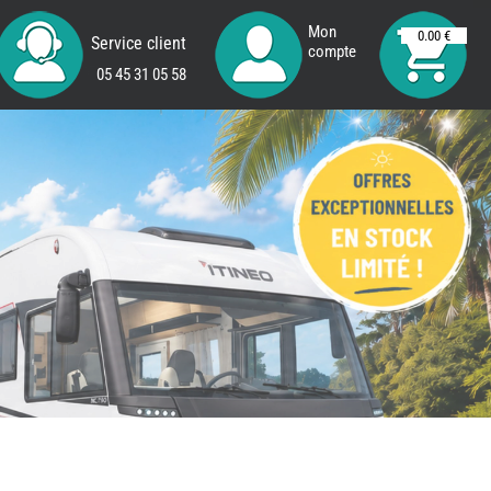
Mon
0.00 €
Service client
compte
05 45 31 05 58
REMY
FRERES