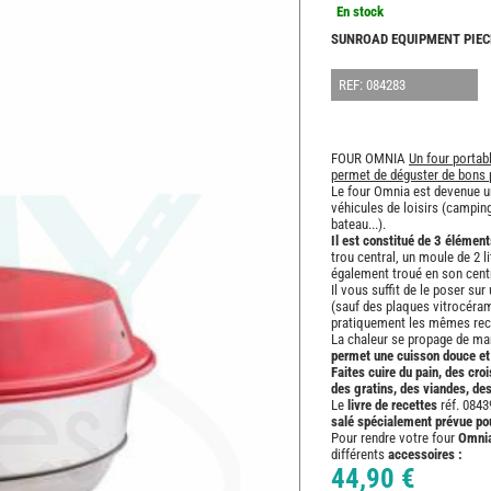
En stock
SUNROAD EQUIPMENT PIECE
REF: 084283
FOUR OMNIA
Un four portab
permet de déguster de bons p
Le four Omnia est devenue u
véhicules de loisirs (campin
bateau...).
Il est constitué de 3 élément
trou central, un moule de 2 
également troué en son cent
Il vous suffit de le poser su
(sauf des plaques vitrocéram
pratiquement les mêmes recet
La chaleur se propage de man
permet une cuisson douce e
Faites cuire du pain, des cro
des gratins, des viandes, des
Le
livre de recettes
réf. 0843
salé spécialement prévue pour
Pour rendre votre four
Omni
différents
accessoires :
44,90 €