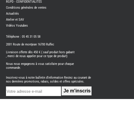
RGPD - CONFIDENTIALITES
PORTE
VELO
Conditions générales de ventes
-
ATTEL
Actualités
Atelier et SAV
PROD
ENTRE
Vidéos Youtubes
REFRI
Téléphone : 05 45 31 05 58
SUMO
SPRIN
2001 Route de montjean 16700 Ruffec
-
SUSPE
Livraison offerte dès 450 € ( sauf produit hors gabarit
TELEV
, merci de nous appeler pour ce type de produit)
SUPPO
CONN
Nous nous engageons à vous satisfaire pour chaque
commande.
THET
PIECE
DETAC
Inscrivez-vous à notre bulletin d'information Restez au courant de
nos dernières promotions, rabais, soldes et offres spéciales.
TOILE
SECH
-
TRELI
-
ARWI
TRAI
DE
L
EAU
EVE
L'IN
CAM