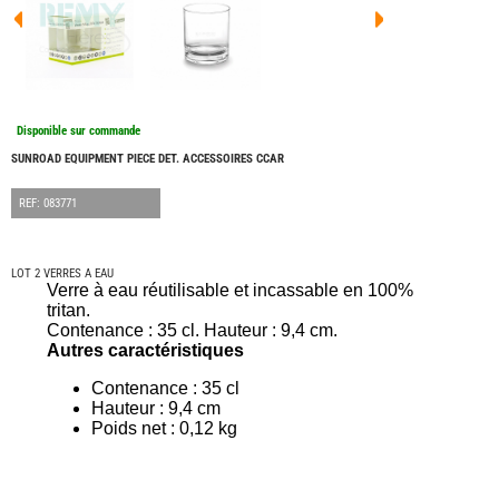
FOUR
DREA
FOUR
FLOR
FOUR
FREE
FOUR
Disponible sur commande
NOMA
NATIO
SUNROAD EQUIPMENT PIECE DET. ACCESSOIRES CCAR
FOUR
ROBE
REF: 083771
FOUR
OCCA
ADRI
LOT 2 VERRES A EAU
Verre à eau réutilisable et incassable en 100%
BURS
tritan.
CARA
Contenance : 35 cl. Hauteur : 9,4 cm.
KARM
Autres caractéristiques
MOBI
PILOT
Contenance : 35 cl
Hauteur : 9,4 cm
ACCE
Poids net : 0,12 kg
ALAR
ARTS
DE
LA