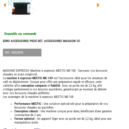
FOUR
DREA
FOUR
FLOR
FOUR
FREE
FOUR
Disponible sur commande
NOMA
NATIO
EURO ACCESSOIRES PIECE DET. ACCESSOIRES MAGASIN CC
FOUR
ROBE
REF: A0020454
FOUR
OCCA
ADRI
MACHINE EXPRESSO Machine à expresso MESTIC ME-100 - Savourez vos boissons
chaudes en toute simplicité
BURS
La
machine à expresso MESTIC ME-100
est l'accessoire idéal pour les amateurs de
CARA
café en déplacement. Conçue pour offrir une préparation rapide et efficace, cette
cafetière allie
conception compacte
et
fiabilité
. Avec un poids net de 2,2 kg, elle
KARM
s'intègre parfaitement à vos besoins quotidiens, garantissant un moment de détente
MOBI
avec vos boissons chaudes préférées.
Les avantages de la machine à expresso MESTIC ME-100
PILOT
Performance MESTIC :
Une solution spécialisée pour la préparation de vos
ACCE
boissons chaudes au quotidien.
Conception robuste :
Une machine conçue pour durer, bénéficiant d'une garantie
ALAR
constructeur de 2 ans.
Format optimisé :
Un appareil léger avec un poids net de 2,2 kg, idéal pour une
ARTS
manipulation aisée.
DE
LA