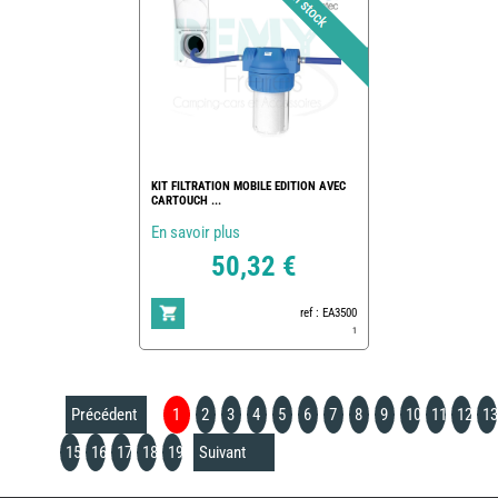
KIT FILTRATION MOBILE EDITION AVEC
CARTOUCH ...
En savoir plus
50,32 €
ref : EA3500
1
Précédent
1
2
3
4
5
6
7
8
9
10
11
12
13
15
16
17
18
19
Suivant