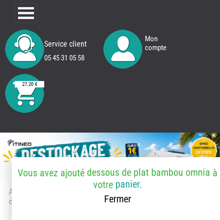
Mon
Service client
compte
05 45 31 05 58
27.20 €
dessous de plat bambou omnia
Vous avez ajouté
à
panier
votre
.
Accueil
> Accessoires et pièces
Fermer
détachées