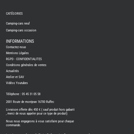
REMY
FRERES
CATÉGORIES
CAMPING-
CARS
NEUFS
Camping-cars neuf
Camping-cars occasion
CAMPING-
CAR
ADRIA
INFORMATIONS
CAMPING-
Contactez-nous
CAR
BENIMAR
Mentions Légales
RGPD - CONFIDENTIALITES
CAMPING-
CAR
Conditions générales de ventes
CARADO
Actualités
CAMPING-
CAR
Atelier et SAV
FLEURETTE
Vidéos Youtubes
CAMPING-
CAR
ITINEO
Téléphone : 05 45 31 05 58
CAMPING-
2001 Route de montjean 16700 Ruffec
CARS
OCCASION
Livraison offerte dès 450 € ( sauf produit hors gabarit
, merci de nous appeler pour ce type de produit)
CAMPING-
CAR
Nous nous engageons à vous satisfaire pour chaque
CARADO
commande.
FOURGONS/VANS