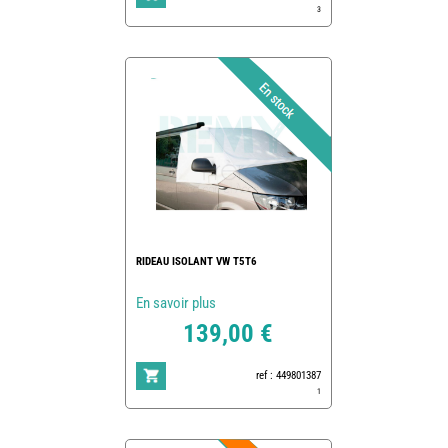
3
RIDEAU ISOLANT VW T5T6
En savoir plus
139,00 €
ref : 449801387
1