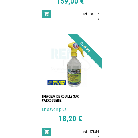
159,00 €
ref : 500137
0
EFFACEUR DE ROUILLE SUR
CARROSSERIE
En savoir plus
18,20 €
ref : 178256
4