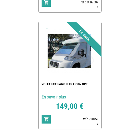
ref : CHAI007
0
VOLET EXT PANO BJD AP 06 OPT
En savoir plus
149,00 €
ref : 720759
2