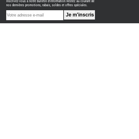
Inscrivez-vous à notre bulletin d'information Restez au courant de
NEUFS
nos dernières promotions, rabais, soldes et offres spéciales.
FOURGON
BENIMAR
FOURGON
DREAMER
FOURGON
FLORIUM
FOURGON
FREEDO
FOURGON
NOMADE
NATION
FOURGON
ROBETA
FOURGONS/VANS
OCCASION
BURSTNER
CARADO
KARMANN
MOBIL
PILOTE
ACCESSOIRES
ALARME