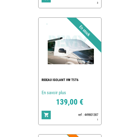
3
RIDEAU ISOLANT VW T5T6
En savoir plus
139,00 €
ref : 449801387
1