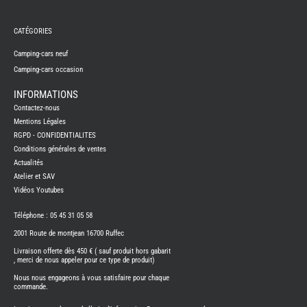
REMY
FRERES
CATÉGORIES
CAMPING-
CARS
NEUFS
Camping-cars neuf
Camping-cars occasion
CAMPING-
CAR
ADRIA
INFORMATIONS
CAMPING-
Contactez-nous
CAR
BENIMAR
Mentions Légales
RGPD - CONFIDENTIALITES
CAMPING-
CAR
Conditions générales de ventes
CARADO
Actualités
CAMPING-
CAR
Atelier et SAV
FLEURETTE
Vidéos Youtubes
CAMPING-
CAR
ITINEO
Téléphone : 05 45 31 05 58
CAMPING-
2001 Route de montjean 16700 Ruffec
CARS
OCCASION
Livraison offerte dès 450 € ( sauf produit hors gabarit
, merci de nous appeler pour ce type de produit)
CAMPING-
CAR
Nous nous engageons à vous satisfaire pour chaque
CARADO
commande.
FOURGONS/VANS