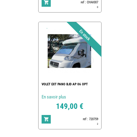
ref : CHAI007
0
VOLET EXT PANO BJD AP 06 OPT
En savoir plus
149,00 €
ref : 720759
2