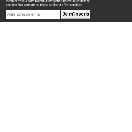
Inscrivez-vous à notre bulletin d'information Restez au courant de
NEUFS
nos dernières promotions, rabais, soldes et offres spéciales.
FOURGON
BENIMAR
FOURGON
DREAMER
FOURGON
FLORIUM
FOURGON
FREEDO
FOURGON
NOMADE
NATION
FOURGON
ROBETA
FOURGONS/VANS
OCCASION
BURSTNER
CARADO
KARMANN
MOBIL
PILOTE
ACCESSOIRES
ALARME