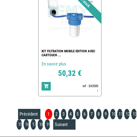
KIT FILTRATION MOBILE EDITION AVEC
CARTOUCH ...
En savoir plus
50,32 €
ref : EA3500
1
Précédent
1
2
3
4
5
6
7
8
9
10
11
12
13
15
16
17
18
19
Suivant