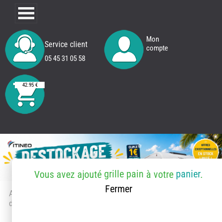
Mon
Service client
compte
05 45 31 05 58
42.95 €
grille pain
panier
Vous avez ajouté
à votre
.
Fermer
Accueil
> Accessoires et pièces
détachées