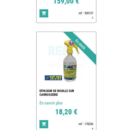
159,00 €
ref : 500137
0
EFFACEUR DE ROUILLE SUR
CARROSSERIE
En savoir plus
18,20 €
ref : 178256
4