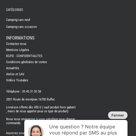
FRERES
CATÉGORIES
CAMPING-
CARS
NEUFS
Camping-cars neuf
Camping-cars occasion
CAMPING-
CAR
ADRIA
INFORMATIONS
CAMPING-
Contactez-nous
CAR
BENIMAR
Mentions Légales
RGPD - CONFIDENTIALITES
CAMPING-
CAR
Conditions générales de ventes
CARADO
Actualités
CAMPING-
CAR
Atelier et SAV
FLEURETTE
Vidéos Youtubes
CAMPING-
CAR
ITINEO
Téléphone : 05 45 31 05 58
CAMPING-
2001 Route de montjean 16700 Ruffec
CARS
OCCASION
Livraison offerte dès 450 € ( sauf produit hors gabarit
, merci de nous appeler pour ce type de produit)
CAMPING-
CAR
Nous nous engageons à vous satisfaire pour chaque
CARADO
commande.
FOURGONS/VANS
Inscrivez-vous à notre bulletin d'information Restez au courant de
NEUFS