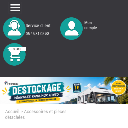
Mon
Service client
compte
05 45 31 05 58
0.00 €
Accueil
> Accessoires et pièces
détachées