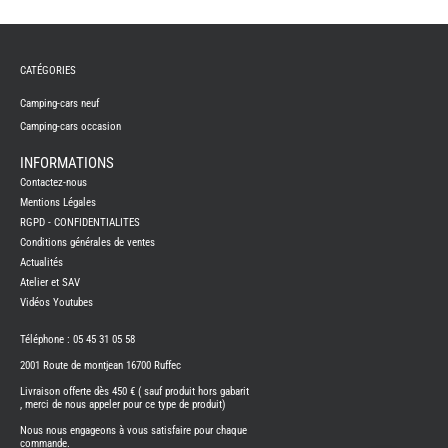
TABLE
ASPIR
-
LAVA
CATÉGORIES
CAME
GPS-
RADI
Camping-cars neuf
CHAU
Camping-cars occasion
ET
CHAU
EAU
INFORMATIONS
CLIMA
Contactez-nous
ET
GLACI
Mentions Légales
RGPD - CONFIDENTIALITES
ENERG
Conditions générales de ventes
EQUI
INTER
Actualités
EXTER
Atelier et SAV
FRON
Vidéos Youtubes
RUNN
GAZ
Téléphone : 05 45 31 05 58
HUILE
2001 Route de montjean 16700 Ruffec
-
TRAI
-
Livraison offerte dès 450 € ( sauf produit hors gabarit
ADDIT
, merci de nous appeler pour ce type de produit)
IMPRE
Nous nous engageons à vous satisfaire pour chaque
3D
commande.