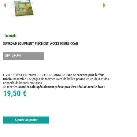
FOUR
DREA
FOUR
FLOR
FOUR
FREE
FOUR
En stock
NOMA
NATIO
SUNROAD EQUIPMENT PIECE DET. ACCESSOIRES CCAR
FOUR
ROBE
REF: 084399
FOUR
OCCA
ADRI
LIVRE DE RECETTE NUMERO 2 FOUROMNIA Le
livre de recettes pour le four
Omnia
rassemble 132 pages de recettes avec de belles photos en couleur et des
BURS
conseils de bonnes pratiques.
CARA
46 recettes
sucré et salé spécialement prévue pour être réalisé avec le four !
19,50 €
KARM
MOBI
PILOT
ACCE
Ajouter au panier
ALAR
ARTS
DE
LA