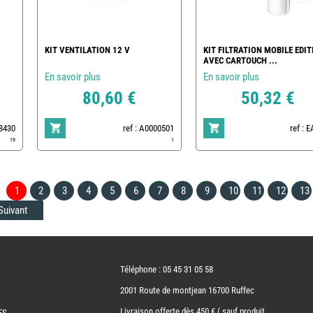
KIT VENTILATION 12 V
KIT FILTRATION MOBILE EDIT
AVEC CARTOUCH ...
En savoir plus
En savoir plus
80,60 €
50,32 €
78430
ref : A0000501
ref : 
19
1
1
2
3
4
5
6
7
8
9
10
11
12
13
Suivant
Téléphone : 05 45 31 05 58
2001 Route de montjean 16700 Ruffec
Livraison offerte dès 450 € ( sauf produit
ES