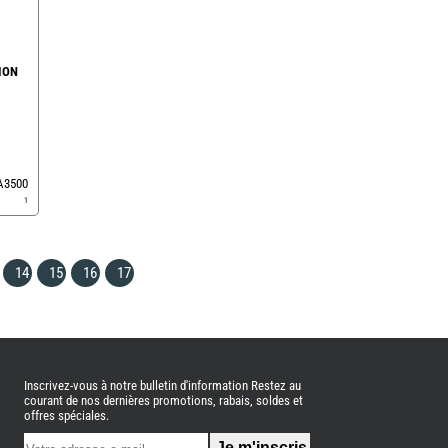
ION
EA3500
1
14
15
16
17
Inscrivez-vous à notre bulletin d'information Restez au
courant de nos dernières promotions, rabais, soldes et
offres spéciales.