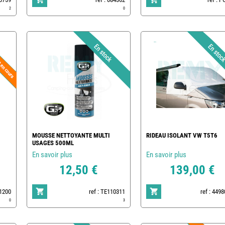
2
0
MOUSSE NETTOYANTE MULTI
RIDEAU ISOLANT VW T5T6
USAGES 500ML
En savoir plus
En savoir plus
12,50 €
139,00 €
01200
ref : TE110311
ref : 449
0
3