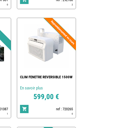
0
2
CLIM FENETRE REVERSIBLE 1500W
En savoir plus
599,00 €
801387
ref : 720265
1
0