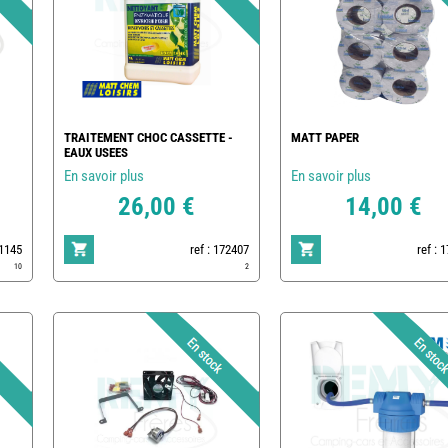
TRAITEMENT CHOC CASSETTE -
MATT PAPER
EAUX USEES
En savoir plus
En savoir plus
26,00 €
14,00 €
1145
ref : 172407
ref : 
10
2