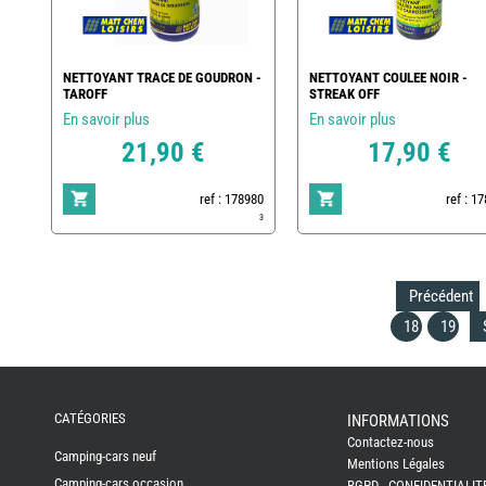
NETTOYANT TRACE DE GOUDRON -
NETTOYANT COULEE NOIR -
TAROFF
STREAK OFF
En savoir plus
En savoir plus
21,90 €
17,90 €
ref : 178980
ref : 1
3
Précédent
18
19
REMY
FRERES
CATÉGORIES
INFORMATIONS
Contactez-nous
CAMPING-
Camping-cars neuf
CARS
Mentions Légales
NEUFS
Camping-cars occasion
RGPD - CONFIDENTIALIT