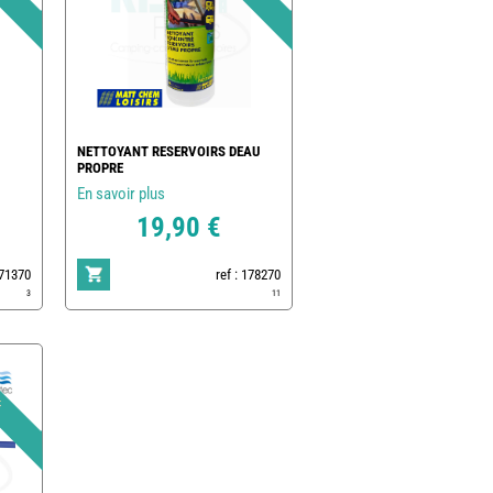
NETTOYANT RESERVOIRS DEAU
PROPRE
En savoir plus
19,90 €
171370
ref : 178270
3
11