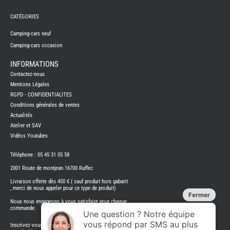
FRERES
CATÉGORIES
CAMPING-
CARS
NEUFS
Camping-cars neuf
Camping-cars occasion
CAMPING-
CAR
ADRIA
INFORMATIONS
CAMPING-
Contactez-nous
CAR
BENIMAR
Mentions Légales
RGPD - CONFIDENTIALITES
CAMPING-
CAR
Conditions générales de ventes
CARADO
Actualités
CAMPING-
CAR
Atelier et SAV
FLEURETTE
Vidéos Youtubes
CAMPING-
CAR
ITINEO
Téléphone : 05 45 31 05 58
CAMPING-
2001 Route de montjean 16700 Ruffec
CARS
OCCASION
Livraison offerte dès 450 € ( sauf produit hors gabarit
, merci de nous appeler pour ce type de produit)
CAMPING-
CAR
Nous nous engageons à vous satisfaire pour chaque
CARADO
commande.
FOURGONS/VANS
Inscrivez-vous à notre bulletin d'information Restez au courant de
NEUFS