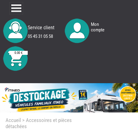
Mon
Service client
compte
05 45 31 05 58
0.00 €
Accueil
> Accessoires et pièces
détachées