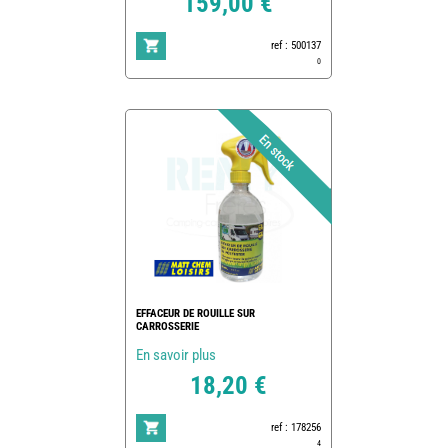
159,00 €
ref : 500137
0
EFFACEUR DE ROUILLE SUR
CARROSSERIE
En savoir plus
18,20 €
ref : 178256
4