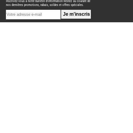
Inscrivez-vous à notre bulletin d'information Restez au courant de
NEUFS
nos dernières promotions, rabais, soldes et offres spéciales.
FOURGON
BENIMAR
FOURGON
DREAMER
FOURGON
FLORIUM
FOURGON
FREEDO
FOURGON
NOMADE
NATION
FOURGON
ROBETA
FOURGONS/VANS
OCCASION
ADRIA
BURSTNER
CARADO
KARMANN
MOBIL
PILOTE
ACCESSOIRES