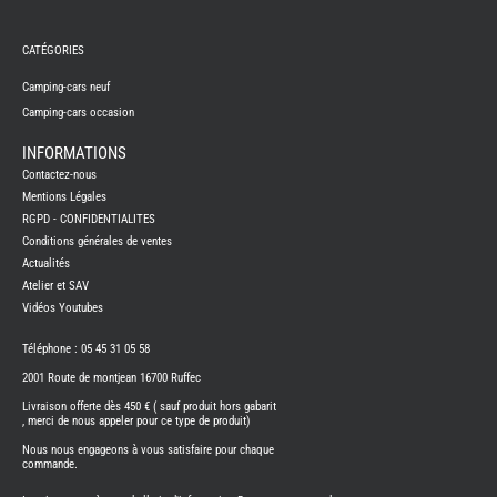
REMY
FRERES
CATÉGORIES
CAMPING-
CARS
NEUFS
Camping-cars neuf
Camping-cars occasion
CAMPING-
CAR
ADRIA
INFORMATIONS
CAMPING-
Contactez-nous
CAR
BENIMAR
Mentions Légales
RGPD - CONFIDENTIALITES
CAMPING-
CAR
Conditions générales de ventes
CARADO
Actualités
CAMPING-
CAR
Atelier et SAV
FLEURETTE
Vidéos Youtubes
CAMPING-
CAR
ITINEO
Téléphone : 05 45 31 05 58
CAMPING-
2001 Route de montjean 16700 Ruffec
CARS
OCCASION
Livraison offerte dès 450 € ( sauf produit hors gabarit
, merci de nous appeler pour ce type de produit)
CAMPING-
CAR
Nous nous engageons à vous satisfaire pour chaque
CARADO
commande.
FOURGONS/VANS