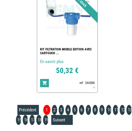
KIT FILTRATION MOBILE EDITION AVEC
CARTOUCH ...
En savoir plus
50,32 €
ref : EA3500
1
Précédent
1
2
3
4
5
6
7
8
9
10
11
12
13
15
16
17
18
19
Suivant