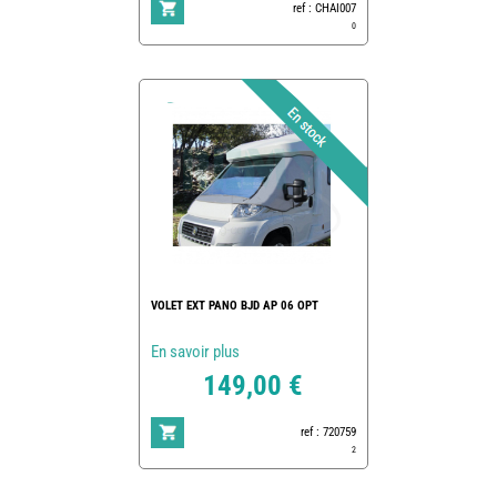
ref : CHAI007
0
VOLET EXT PANO BJD AP 06 OPT
En savoir plus
149,00 €
ref : 720759
2