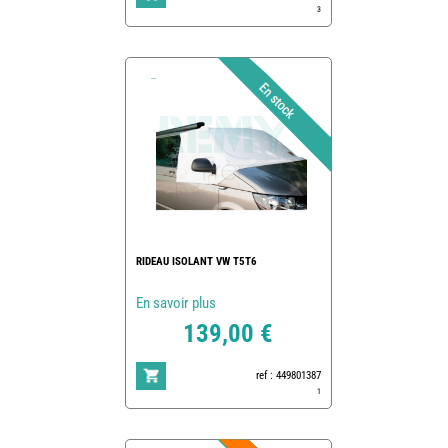
3
RIDEAU ISOLANT VW T5T6
En savoir plus
139,00 €
ref : 449801387
1