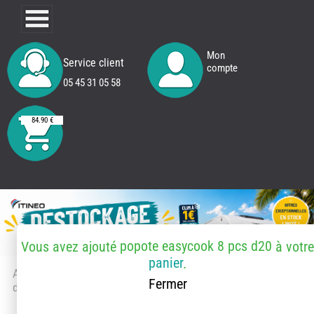
Mon
Service client
compte
05 45 31 05 58
84.90 €
popote easycook 8 pcs d20
Vous avez ajouté
à votr
panier
.
Accueil
> Accessoires et pièces
Fermer
détachées