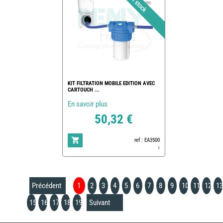
KIT FILTRATION MOBILE EDITION AVEC
CARTOUCH ...
En savoir plus
50,32 €
ref : EA3500
1
Précédent
1
2
3
4
5
6
7
8
9
10
11
12
13
15
16
17
18
19
Suivant