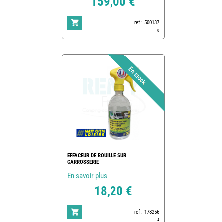
159,00 €
ref : 500137
0
EFFACEUR DE ROUILLE SUR
CARROSSERIE
En savoir plus
18,20 €
ref : 178256
4