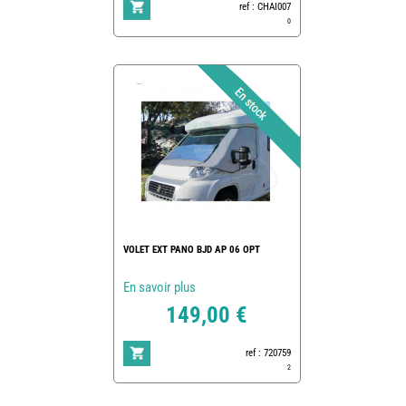
ref : CHAI007
0
VOLET EXT PANO BJD AP 06 OPT
En savoir plus
149,00 €
ref : 720759
2