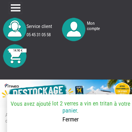
Mon
Service client
compte
05 45 31 05 58
14.90 €
lot 2 verres a vin en tritan
Vous avez ajouté
à votre
panier
.
Accueil
> Accessoires et pièces
Fermer
détachées