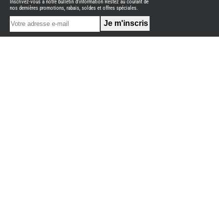
Inscrivez-vous à notre bulletin d'information Restez au courant de
NEUFS
nos dernières promotions, rabais, soldes et offres spéciales.
FOURGON
BENIMAR
FOURGON
DREAMER
FOURGON
FLORIUM
FOURGON
FREEDO
FOURGON
NOMADE
NATION
FOURGON
ROBETA
FOURGONS/VANS
OCCASION
ADRIA
BURSTNER
CARADO
KARMANN
MOBIL
PILOTE
ACCESSOIRES