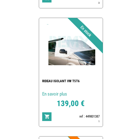
3
RIDEAU ISOLANT VW T5T6
En savoir plus
139,00 €
ref : 449801387
1