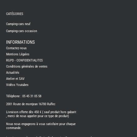
REMY
FRERES
CATÉGORIES
CAMPING-
CARS
NEUFS
Camping-cars neuf
Camping-cars occasion
CAMPING-
CAR
ADRIA
INFORMATIONS
CAMPING-
Contactez-nous
CAR
BENIMAR
Mentions Légales
RGPD - CONFIDENTIALITES
CAMPING-
CAR
Conditions générales de ventes
CARADO
Actualités
CAMPING-
CAR
Atelier et SAV
FLEURETTE
Vidéos Youtubes
CAMPING-
CAR
ITINEO
Téléphone : 05 45 31 05 58
CAMPING-
2001 Route de montjean 16700 Ruffec
CARS
OCCASION
Livraison offerte dès 450 € ( sauf produit hors gabarit
, merci de nous appeler pour ce type de produit)
CAMPING-
CAR
Nous nous engageons à vous satisfaire pour chaque
CARADO
commande.
FOURGONS/VANS