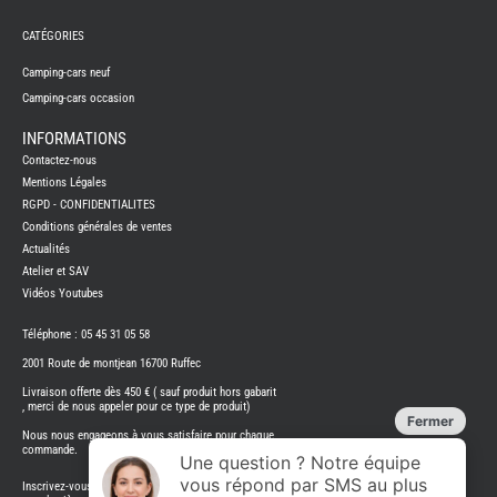
FRERES
CATÉGORIES
CAMPING-
CARS
NEUFS
Camping-cars neuf
Camping-cars occasion
CAMPING-
CAR
ADRIA
INFORMATIONS
CAMPING-
Contactez-nous
CAR
BENIMAR
Mentions Légales
RGPD - CONFIDENTIALITES
CAMPING-
CAR
Conditions générales de ventes
CARADO
Actualités
CAMPING-
CAR
Atelier et SAV
FLEURETTE
Vidéos Youtubes
CAMPING-
CAR
ITINEO
Téléphone : 05 45 31 05 58
CAMPING-
2001 Route de montjean 16700 Ruffec
CARS
OCCASION
Livraison offerte dès 450 € ( sauf produit hors gabarit
, merci de nous appeler pour ce type de produit)
CAMPING-
CAR
Nous nous engageons à vous satisfaire pour chaque
CARADO
commande.
FOURGONS/VANS
Inscrivez-vous à notre bulletin d'information Restez au courant de
NEUFS