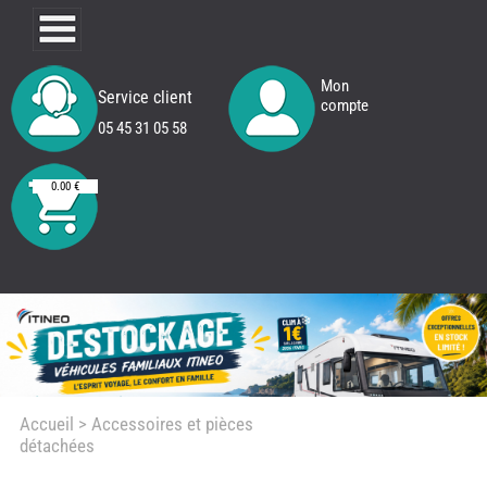
Mon
Service client
compte
05 45 31 05 58
0.00 €
Accueil
> Accessoires et pièces
détachées