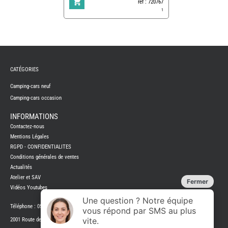
ref : 720767
1
REMY
FRERES
CATÉGORIES
CAMPING-
CARS
NEUFS
Camping-cars neuf
Camping-cars occasion
CAMPING-
CAR
ADRIA
INFORMATIONS
CAMPING-
Contactez-nous
CAR
BENIMAR
Mentions Légales
RGPD - CONFIDENTIALITES
CAMPING-
CAR
Conditions générales de ventes
CARADO
Actualités
CAMPING-
CAR
Atelier et SAV
FLEURETTE
Vidéos Youtubes
CAMPING-
CAR
ITINEO
Téléphone : 05 45 31 05 58
CAMPING-
2001 Route de montjean 16700 Ruffec
CARS