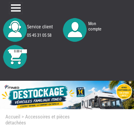
Mon
Service client
compte
05 45 31 05 58
0.00 €
Accueil
> Accessoires et pièces
détachées