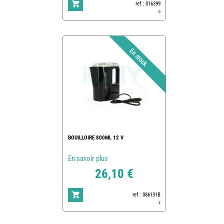
ref : 016399
0
BOUILLOIRE 800ML 12 V
En savoir plus
26,10 €
ref : 086131B
2