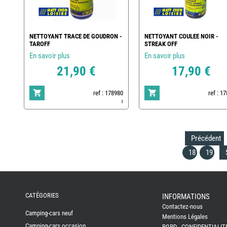
NETTOYANT TRACE DE GOUDRON -
NETTOYANT COULEE NOIR -
TAROFF
STREAK OFF
En savoir plus
En savoir plus
21,90 €
17,90 €
ref : 178980
ref : 1
3
Précédent
18
19
REMY
FRERES
CATÉGORIES
INFORMATIONS
Contactez-nous
CAMPING-
Camping-cars neuf
CARS
Mentions Légales
NEUFS
Camping-cars occasion
RGPD - CONFIDENTIALIT