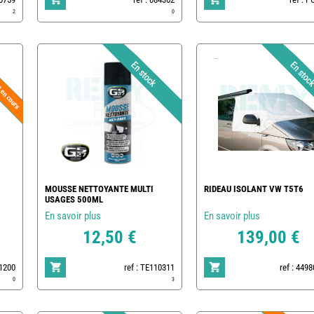
2
0
MOUSSE NETTOYANTE MULTI
RIDEAU ISOLANT VW T5T6
USAGES 500ML
En savoir plus
En savoir plus
12,50 €
139,00 €
01200
ref : TE110311
ref : 449
0
3