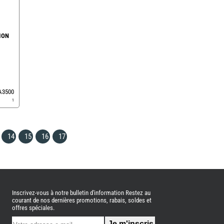
ION
EA3500
1
14
15
16
17
Inscrivez-vous à notre bulletin d'information Restez au
courant de nos dernières promotions, rabais, soldes et
offres spéciales.