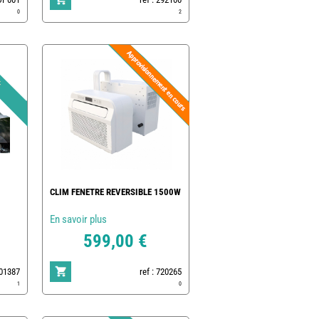
0
2
CLIM FENETRE REVERSIBLE 1500W
En savoir plus
599,00 €
801387
ref : 720265
1
0