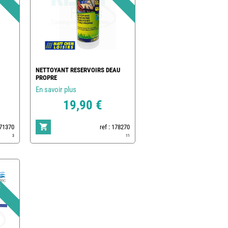
NETTOYANT RESERVOIRS DEAU
PROPRE
En savoir plus
19,90 €
171370
ref : 178270
3
11