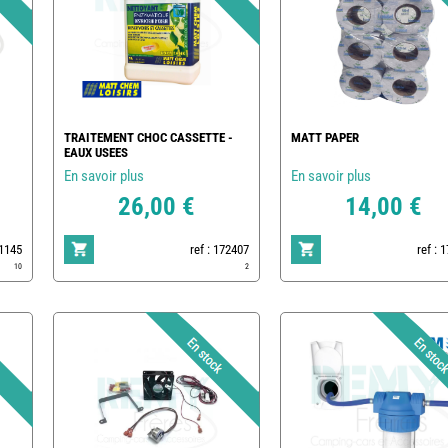
TRAITEMENT CHOC CASSETTE -
MATT PAPER
EAUX USEES
En savoir plus
En savoir plus
26,00 €
14,00 €
1145
ref : 172407
ref : 
10
2