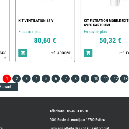
KIT VENTILATION 12 V
KIT FILTRATION MOBILE EDIT
AVEC CARTOUCH ...
En savoir plus
En savoir plus
80,60 €
50,32 €
78430
ref : A0000501
ref : 
19
1
1
2
3
4
5
6
7
8
9
10
11
12
13
Suivant
Téléphone : 05 45 31 05 58
2001 Route de montjean 16700 Ruffec
Livraison offerte dès 450 € ( sauf produit
ES