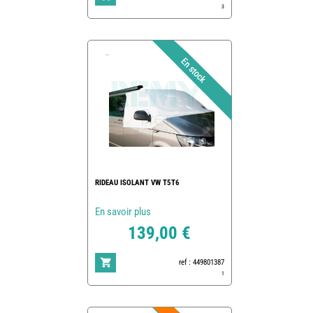
3
RIDEAU ISOLANT VW T5T6
En savoir plus
139,00 €
ref : 449801387
1