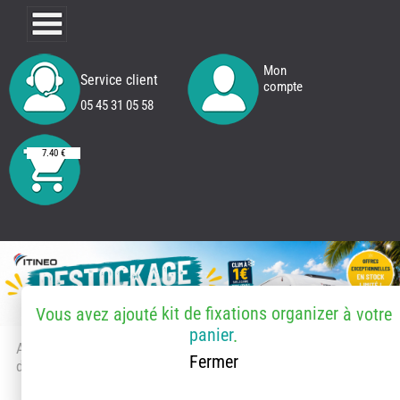
Mon
Service client
compte
05 45 31 05 58
7.40 €
kit de fixations organizer
Vous avez ajouté
à votre
panier
.
Accueil
> Accessoires et pièces
Fermer
détachées