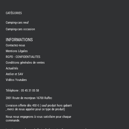
REMY
FRERES
CATÉGORIES
CAMPING-
CARS
NEUFS
Camping-cars neuf
Camping-cars occasion
CAMPING-
CAR
ADRIA
INFORMATIONS
CAMPING-
Contactez-nous
CAR
BENIMAR
Mentions Légales
RGPD - CONFIDENTIALITES
CAMPING-
CAR
Conditions générales de ventes
CARADO
Actualités
CAMPING-
CAR
Atelier et SAV
FLEURETTE
Vidéos Youtubes
CAMPING-
CAR
ITINEO
Téléphone : 05 45 31 05 58
CAMPING-
2001 Route de montjean 16700 Ruffec
CARS
OCCASION
Livraison offerte dès 450 € ( sauf produit hors gabarit
, merci de nous appeler pour ce type de produit)
CAMPING-
CAR
Nous nous engageons à vous satisfaire pour chaque
CARADO
commande.
FOURGONS/VANS