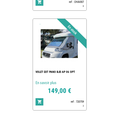
ref : CHAI007
0
VOLET EXT PANO BJD AP 06 OPT
En savoir plus
149,00 €
ref : 720759
2