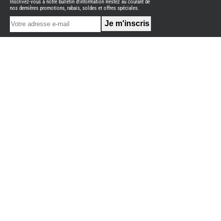
Inscrivez-vous à notre bulletin d'information Restez au courant de
NEUFS
nos dernières promotions, rabais, soldes et offres spéciales.
FOURGON
BENIMAR
FOURGON
DREAMER
FOURGON
FLORIUM
FOURGON
FREEDO
FOURGON
NOMADE
NATION
FOURGON
ROBETA
FOURGONS/VANS
OCCASION
ADRIA
BURSTNER
CARADO
KARMANN
MOBIL
PILOTE
ACCESSOIRES