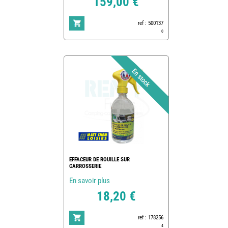
159,00 €
ref : 500137
0
EFFACEUR DE ROUILLE SUR
CARROSSERIE
En savoir plus
18,20 €
ref : 178256
4