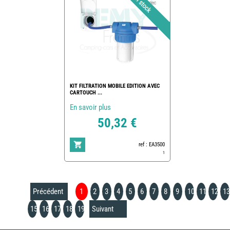
KIT FILTRATION MOBILE EDITION AVEC
CARTOUCH ...
En savoir plus
50,32 €
ref : EA3500
1
Précédent
1
2
3
4
5
6
7
8
9
10
11
12
13
15
16
17
18
19
Suivant