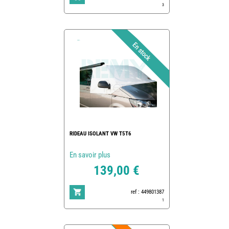
3
RIDEAU ISOLANT VW T5T6
En savoir plus
139,00 €
ref : 449801387
1