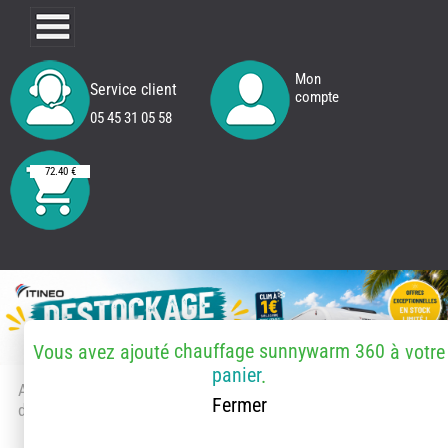
Mon
Service client
compte
05 45 31 05 58
72.40 €
chauffage sunnywarm 360
Vous avez ajouté
à votre
panier
.
Accueil
> Accessoires et pièces
Fermer
détachées