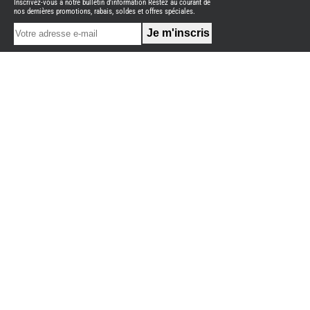
Inscrivez-vous à notre bulletin d'information Restez au courant de
NEUFS
nos dernières promotions, rabais, soldes et offres spéciales.
FOURGON
BENIMAR
FOURGON
DREAMER
FOURGON
FLORIUM
FOURGON
FREEDO
FOURGON
NOMADE
NATION
FOURGON
ROBETA
FOURGONS/VANS
OCCASION
BURSTNER
CARADO
KARMANN
MOBIL
PILOTE
ACCESSOIRES
ALARME