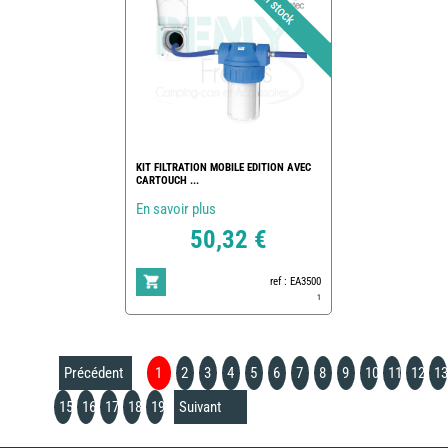
KIT FILTRATION MOBILE EDITION AVEC
CARTOUCH ...
En savoir plus
50,32 €
ref : EA3500
1
Précédent
1
2
3
4
5
6
7
8
9
10
11
12
13
15
16
17
18
19
Suivant