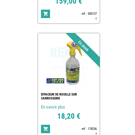
159,00 €
ref : 500137
0
EFFACEUR DE ROUILLE SUR
CARROSSERIE
En savoir plus
18,20 €
ref : 178256
4