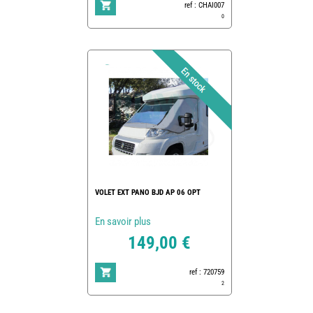
ref : CHAI007
0
VOLET EXT PANO BJD AP 06 OPT
En savoir plus
149,00 €
ref : 720759
2