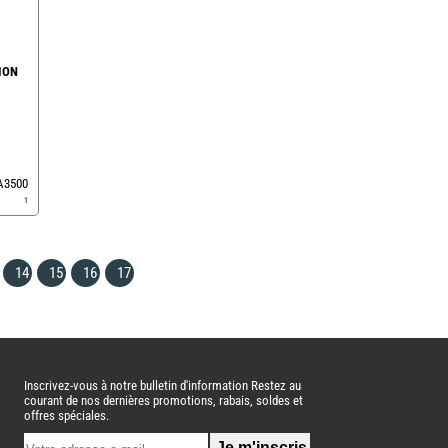
ION
EA3500
1
14
15
16
17
Inscrivez-vous à notre bulletin d'information Restez au
courant de nos dernières promotions, rabais, soldes et
offres spéciales.