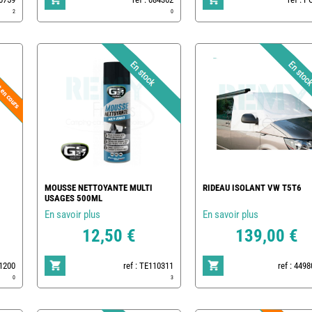
2
0
MOUSSE NETTOYANTE MULTI
RIDEAU ISOLANT VW T5T6
USAGES 500ML
En savoir plus
En savoir plus
12,50 €
139,00 €
01200
ref : TE110311
ref : 449
0
3