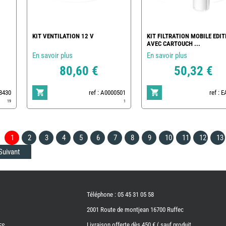
KIT VENTILATION 12 V
KIT FILTRATION MOBILE EDIT
AVEC CARTOUCH ...
En savoir plus
En savoir plus
80,60 €
50,32 €
78430
ref : A0000501
ref : 
19
1
1
2
3
4
5
6
7
8
9
10
11
12
13
Suivant
Téléphone : 05 45 31 05 58
2001 Route de montjean 16700 Ruffec
Livraison offerte dès 450 € ( sauf produit
ES