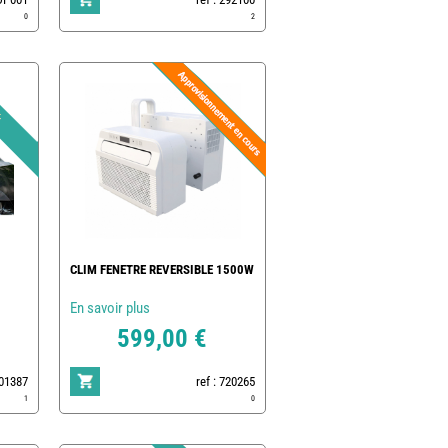
0
2
CLIM FENETRE REVERSIBLE 1500W
En savoir plus
599,00 €
801387
ref : 720265
1
0