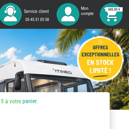
Mon
445.00 €
Service client
compte
05 45 31 05 58
15
panier
à votre
.