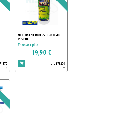
NETTOYANT RESERVOIRS DEAU
PROPRE
En savoir plus
19,90 €
171370
ref : 178270
3
11