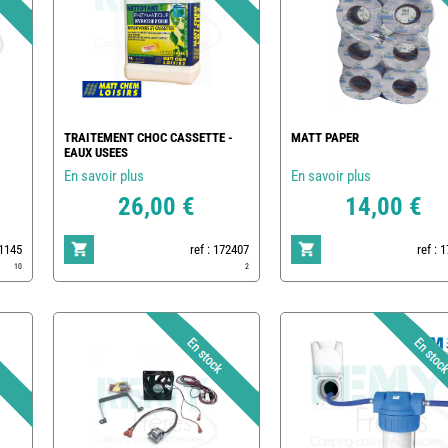
TRAITEMENT CHOC CASSETTE -
MATT PAPER
EAUX USEES
En savoir plus
En savoir plus
26,00 €
14,00 €
1145
ref : 172407
ref : 
10
2