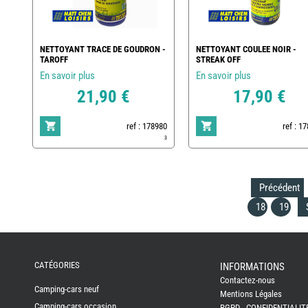
NETTOYANT TRACE DE GOUDRON -
NETTOYANT COULEE NOIR -
TAROFF
STREAK OFF
En savoir plus
En savoir plus
21,90 €
17,90 €
ref : 178980
ref : 1
3
Précédent
18
19
REMY
FRERES
CATÉGORIES
INFORMATIONS
Contactez-nous
CAMPING-
Camping-cars neuf
CARS
Mentions Légales
NEUFS
Camping-cars occasion
RGPD - CONFIDENTIALIT