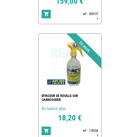
159,00 €
ref : 500137
0
EFFACEUR DE ROUILLE SUR
CARROSSERIE
En savoir plus
18,20 €
ref : 178256
4