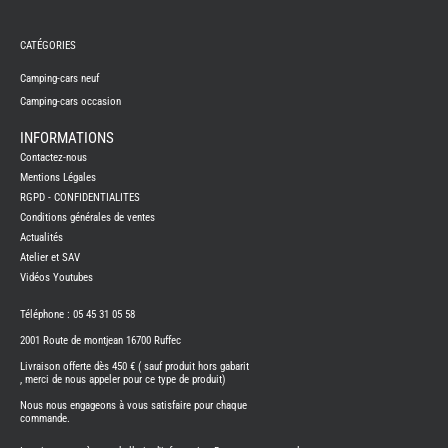
REMY
FRERES
CATÉGORIES
CAMPING-
CARS
NEUFS
Camping-cars neuf
Camping-cars occasion
CAMPING-
CAR
ADRIA
INFORMATIONS
CAMPING-
Contactez-nous
CAR
BENIMAR
Mentions Légales
RGPD - CONFIDENTIALITES
CAMPING-
CAR
Conditions générales de ventes
CARADO
Actualités
CAMPING-
CAR
Atelier et SAV
FLEURETTE
Vidéos Youtubes
CAMPING-
CAR
ITINEO
Téléphone : 05 45 31 05 58
CAMPING-
2001 Route de montjean 16700 Ruffec
CARS
OCCASION
Livraison offerte dès 450 € ( sauf produit hors gabarit
, merci de nous appeler pour ce type de produit)
CAMPING-
CAR
Nous nous engageons à vous satisfaire pour chaque
CARADO
commande.
FOURGONS/VANS