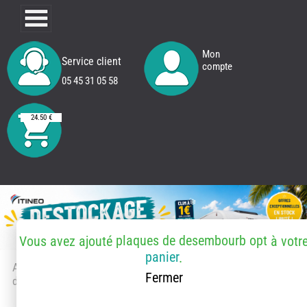
Mon
Service client
compte
05 45 31 05 58
24.50 €
plaques de desembourb opt
Vous avez ajouté
à votr
panier
.
Accueil
> Accessoires et pièces
Fermer
détachées