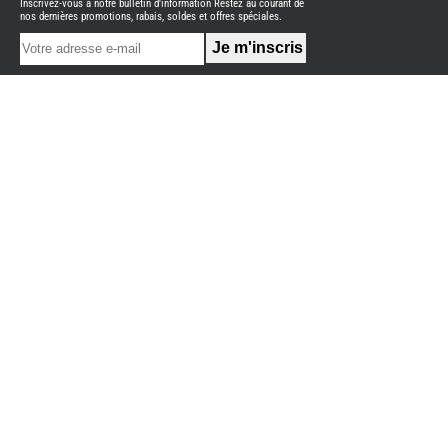
Inscrivez-vous à notre bulletin d'information Restez au courant de
NEUFS
nos dernières promotions, rabais, soldes et offres spéciales.
FOURGON
BENIMAR
FOURGON
DREAMER
FOURGON
FLORIUM
FOURGON
FREEDO
FOURGON
NOMADE
NATION
FOURGON
ROBETA
FOURGONS/VANS
OCCASION
ADRIA
BURSTNER
CARADO
KARMANN
MOBIL
PILOTE
ACCESSOIRES