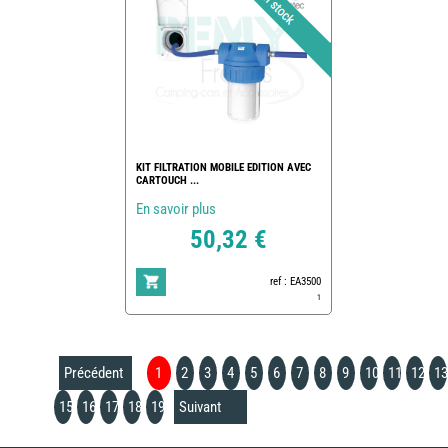
KIT FILTRATION MOBILE EDITION AVEC
CARTOUCH ...
En savoir plus
50,32 €
ref : EA3500
1
Précédent
1
2
3
4
5
6
7
8
9
10
11
12
13
15
16
17
18
19
Suivant