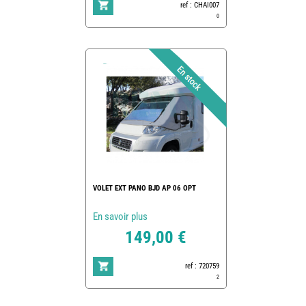
ref : CHAI007
0
VOLET EXT PANO BJD AP 06 OPT
En savoir plus
149,00 €
ref : 720759
2