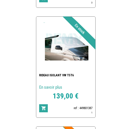
3
RIDEAU ISOLANT VW T5T6
En savoir plus
139,00 €
ref : 449801387
1