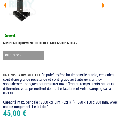
FOUR
DREA
FOUR
FLOR
FOUR
FREE
FOUR
En stock
NOMA
NATIO
SUNROAD EQUIPMENT PIECE DET. ACCESSOIRES CCAR
FOUR
ROBE
REF: 030225
FOUR
OCCA
ADRI
En polyéthylène haute densité stable, ces cales
CALE MISE A NIVEAU THULE
BURS
sont d'une grande résistance et sont, grâce au traitement anti-uv,
spécialement conçues pour résister aux effets du temps. Trois hauteurs
CARA
différentes vous permettent de mettre facilement votre camping-car à
niveau.
KARM
MOBI
Capacité max. par cale : 2500 kg. Dim. (LxHxP) : 560 x 150 x 200 mm. Avec
PILOT
sac de rangement. Le lot de 2.
45,00 €
ACCE
ALAR
ARTS
DE
LA