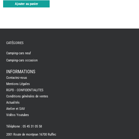
TABLE
Ajouter au panier
ASPIR
-
LAVA
CAME
GPS-
RADI
CHAU
ET
CATÉGORIES
CHAU
EAU
Camping-cars neuf
CLIMA
ET
Camping-cars occasion
GLACI
ENERG
INFORMATIONS
EQUI
Contactez-nous
INTER
Mentions Légales
EXTER
RGPD - CONFIDENTIALITES
FRON
RUNN
Conditions générales de ventes
Actualités
GAZ
Atelier et SAV
HUILE
-
Vidéos Youtubes
TRAI
-
ADDIT
Téléphone : 05 45 31 05 58
IMPRE
2001 Route de montjean 16700 Ruffec
3D