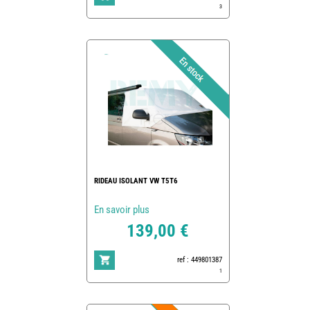
3
RIDEAU ISOLANT VW T5T6
En savoir plus
139,00 €
ref : 449801387
1