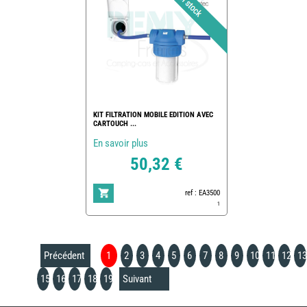
KIT FILTRATION MOBILE EDITION AVEC
CARTOUCH ...
En savoir plus
50,32 €
ref : EA3500
1
Précédent
1
2
3
4
5
6
7
8
9
10
11
12
13
15
16
17
18
19
Suivant