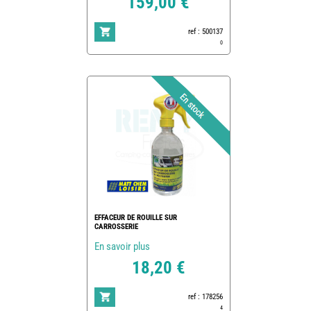
159,00 €
ref : 500137
0
EFFACEUR DE ROUILLE SUR
CARROSSERIE
En savoir plus
18,20 €
ref : 178256
4