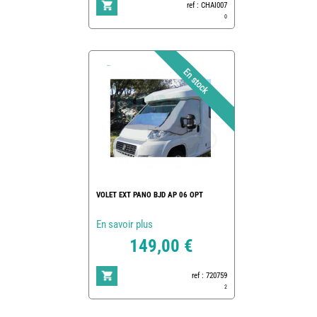
ref : CHAI007
0
VOLET EXT PANO BJD AP 06 OPT
En savoir plus
149,00 €
ref : 720759
2