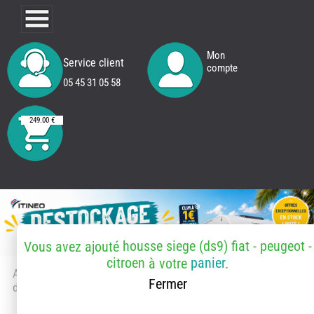
Mon
Service client
compte
05 45 31 05 58
249.00 €
housse siege (ds9) fiat - peugeot -
Vous avez ajouté
citroen
panier
à votre
.
Accueil
> Accessoires et pièces
Fermer
détachées