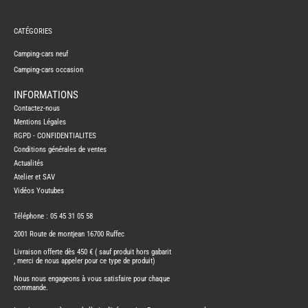
REMY
FRERES
CATÉGORIES
CAMPING-
CARS
NEUFS
Camping-cars neuf
Camping-cars occasion
CAMPING-
CAR
ADRIA
INFORMATIONS
CAMPING-
Contactez-nous
CAR
BENIMAR
Mentions Légales
RGPD - CONFIDENTIALITES
CAMPING-
CAR
Conditions générales de ventes
CARADO
Actualités
CAMPING-
CAR
Atelier et SAV
FLEURETTE
Vidéos Youtubes
CAMPING-
CAR
ITINEO
Téléphone : 05 45 31 05 58
CAMPING-
2001 Route de montjean 16700 Ruffec
CARS
OCCASION
Livraison offerte dès 450 € ( sauf produit hors gabarit
, merci de nous appeler pour ce type de produit)
CAMPING-
CAR
Nous nous engageons à vous satisfaire pour chaque
CARADO
commande.
FOURGONS/VANS