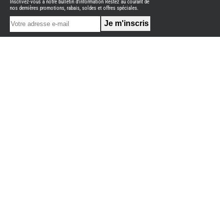
Inscrivez-vous à notre bulletin d'information Restez au courant de
NEUFS
nos dernières promotions, rabais, soldes et offres spéciales.
FOURGON
BENIMAR
FOURGON
DREAMER
FOURGON
FLORIUM
FOURGON
FREEDO
FOURGON
NOMADE
NATION
FOURGON
ROBETA
FOURGONS/VANS
OCCASION
ADRIA
BURSTNER
CARADO
KARMANN
MOBIL
PILOTE
ACCESSOIRES