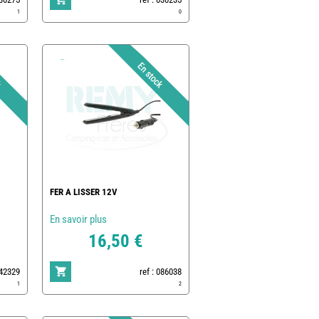
1
0
FER A LISSER 12V
En savoir plus
16,50 €
842329
ref : 086038
1
2