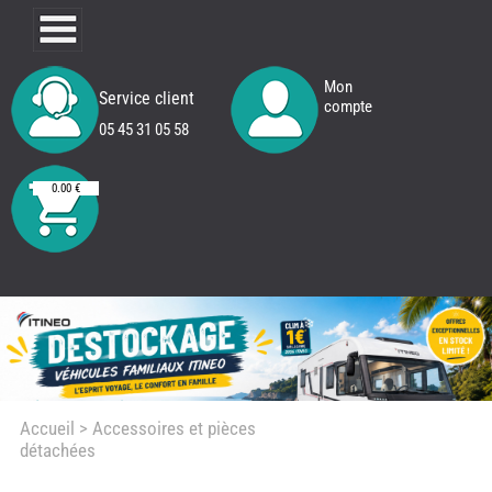
Mon
Service client
compte
05 45 31 05 58
0.00 €
Accueil
> Accessoires et pièces
détachées