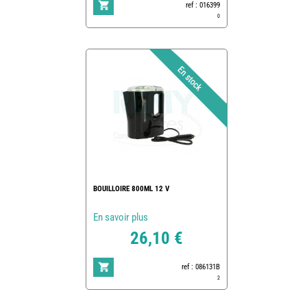
ref : 016399
0
BOUILLOIRE 800ML 12 V
En savoir plus
26,10 €
ref : 086131B
2