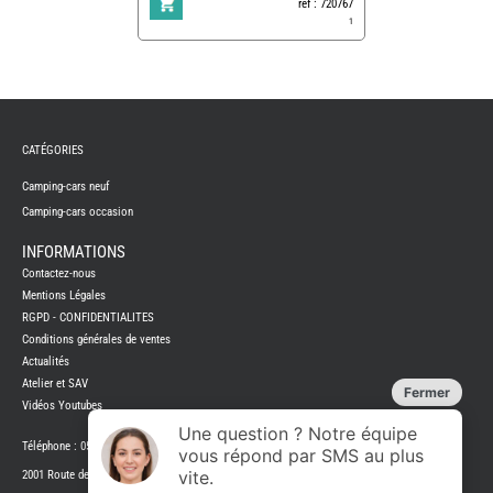
ref : 720767
1
REMY
FRERES
CATÉGORIES
CAMPING-
CARS
NEUFS
Camping-cars neuf
Camping-cars occasion
CAMPING-
CAR
ADRIA
INFORMATIONS
CAMPING-
Contactez-nous
CAR
BENIMAR
Mentions Légales
RGPD - CONFIDENTIALITES
CAMPING-
CAR
Conditions générales de ventes
CARADO
Actualités
CAMPING-
CAR
Atelier et SAV
FLEURETTE
Vidéos Youtubes
CAMPING-
CAR
ITINEO
Téléphone : 05 45 31 05 58
CAMPING-
2001 Route de montjean 16700 Ruffec
CARS