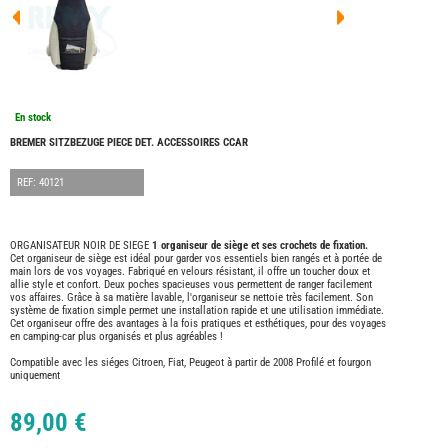
FOUR
DREA
FOUR
FLOR
FOUR
FREE
FOUR
En stock
NOMA
NATIO
BREMER SITZBEZUGE PIECE DET. ACCESSOIRES CCAR
FOUR
ROBE
REF: 40121
FOUR
OCCA
ADRI
ORGANISATEUR NOIR DE SIEGE
1 organiseur de siège et ses crochets de fixation.
Cet organiseur de siège est idéal pour garder vos essentiels bien rangés et à portée de
BURS
main lors de vos voyages. Fabriqué en velours résistant, il offre un toucher doux et
CARA
allie style et confort. Deux poches spacieuses vous permettent de ranger facilement
vos affaires. Grâce à sa matière lavable, l'organiseur se nettoie très facilement. Son
KARM
système de fixation simple permet une installation rapide et une utilisation immédiate.
MOBI
Cet organiseur offre des avantages à la fois pratiques et esthétiques, pour des voyages
en camping-car plus organisés et plus agréables !
PILOT
Compatible avec les siéges Citroen, Fiat, Peugeot à partir de 2008 Profilé et fourgon
ACCE
uniquement
ALAR
89,00 €
ARTS
DE
LA