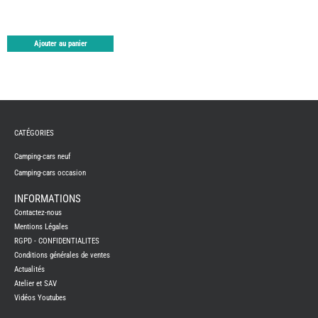
TABLE
ASPIR
-
LAVA
Ajouter au panier
CAME
GPS-
RADI
CHAU
ET
CHAU
EAU
CLIMA
CATÉGORIES
ET
GLACI
Camping-cars neuf
ENERG
Camping-cars occasion
EQUI
INTER
EXTER
INFORMATIONS
FRON
Contactez-nous
RUNN
Mentions Légales
GAZ
RGPD - CONFIDENTIALITES
HUILE
Conditions générales de ventes
-
TRAI
Actualités
-
ADDIT
Atelier et SAV
Vidéos Youtubes
IMPRE
3D