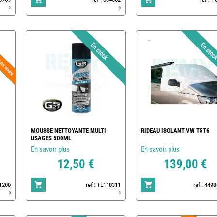
2
0
MOUSSE NETTOYANTE MULTI
RIDEAU ISOLANT VW T5T6
USAGES 500ML
En savoir plus
En savoir plus
12,50 €
139,00 €
01200
ref : TE110311
ref : 449
0
3