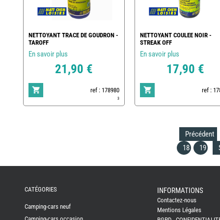
NETTOYANT TRACE DE GOUDRON -
NETTOYANT COULEE NOIR -
TAROFF
STREAK OFF
En savoir plus
En savoir plus
21,90 €
17,90 €
ref : 178980
ref : 1
3
Précédent
18
19
REMY
FRERES
CATÉGORIES
INFORMATIONS
Contactez-nous
CAMPING-
Camping-cars neuf
CARS
Mentions Légales
NEUFS
Camping-cars occasion
RGPD - CONFIDENTIALIT