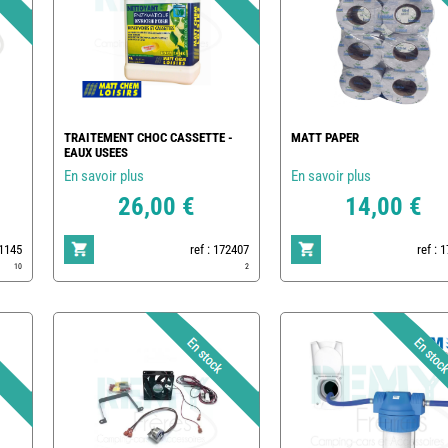
TRAITEMENT CHOC CASSETTE -
MATT PAPER
EAUX USEES
En savoir plus
En savoir plus
26,00 €
14,00 €
1145
ref : 172407
ref : 
10
2