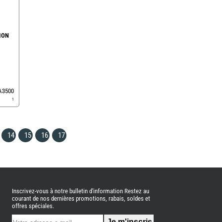
ION
EA3500
1
14
15
16
17
Inscrivez-vous à notre bulletin d'information Restez au
courant de nos dernières promotions, rabais, soldes et
offres spéciales.