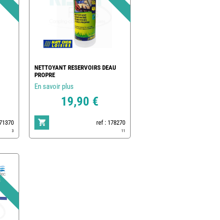
NETTOYANT RESERVOIRS DEAU
PROPRE
En savoir plus
19,90 €
171370
ref : 178270
3
11