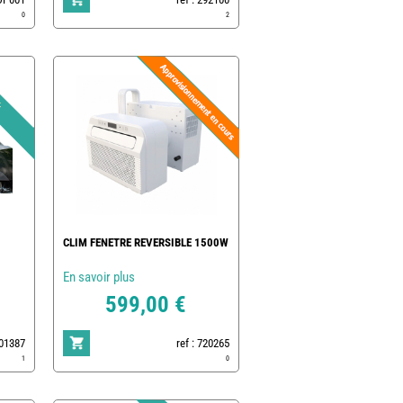
0
2
CLIM FENETRE REVERSIBLE 1500W
En savoir plus
599,00 €
801387
ref : 720265
1
0