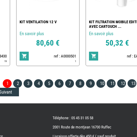
KIT VENTILATION 12 V
KIT FILTRATION MOBILE EDIT
AVEC CARTOUCH ...
En savoir plus
En savoir plus
80,60 €
50,32 €
78430
ref : A0000501
ref : 
19
1
1
2
3
4
5
6
7
8
9
10
11
12
13
Suivant
Téléphone : 05 45 31 05 58
2001 Route de montjean 16700 Ruffec
Livraison offerte dès 450 € ( sauf produit
ES