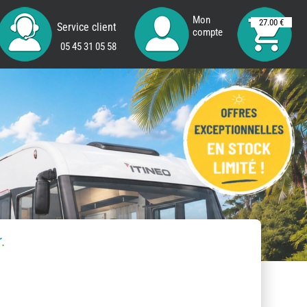
Mon
27.00 €
Service client
compte
05 45 31 05 58
r
.