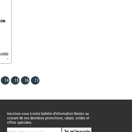
ION
EA3500
1
14
15
16
17
Inscrivez-vous à notre bulletin d'information Restez au
courant de nos dernières promotions, rabais, soldes et
offres spéciales.