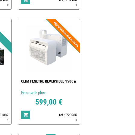
0
2
CLIM FENETRE REVERSIBLE 1500W
En savoir plus
599,00 €
801387
ref : 720265
1
0