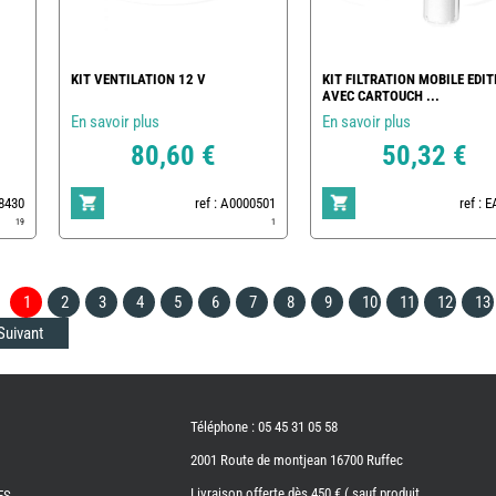
KIT VENTILATION 12 V
KIT FILTRATION MOBILE EDIT
AVEC CARTOUCH ...
En savoir plus
En savoir plus
80,60 €
50,32 €
78430
ref : A0000501
ref : 
19
1
1
2
3
4
5
6
7
8
9
10
11
12
13
Suivant
Téléphone : 05 45 31 05 58
2001 Route de montjean 16700 Ruffec
Livraison offerte dès 450 € ( sauf produit
ES