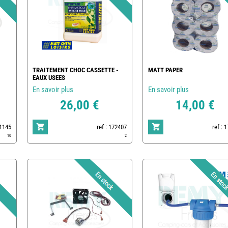
TRAITEMENT CHOC CASSETTE -
MATT PAPER
EAUX USEES
En savoir plus
En savoir plus
26,00 €
14,00 €
1145
ref : 172407
ref : 
10
2