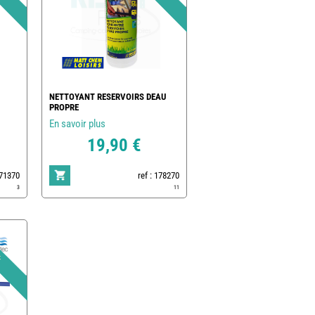
NETTOYANT RESERVOIRS DEAU
PROPRE
En savoir plus
19,90 €
171370
ref : 178270
3
11