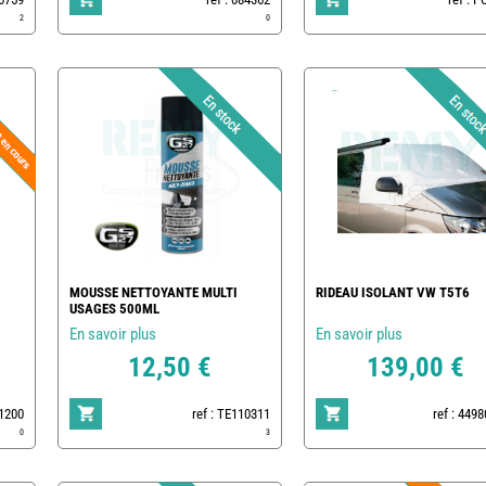
2
0
MOUSSE NETTOYANTE MULTI
RIDEAU ISOLANT VW T5T6
USAGES 500ML
En savoir plus
En savoir plus
12,50 €
139,00 €
01200
ref : TE110311
ref : 449
0
3