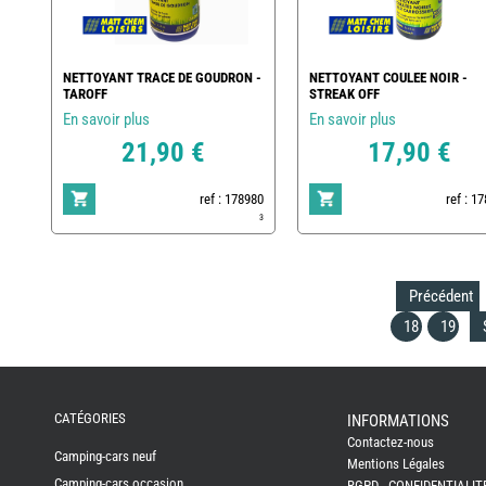
NETTOYANT TRACE DE GOUDRON -
NETTOYANT COULEE NOIR -
TAROFF
STREAK OFF
En savoir plus
En savoir plus
21,90 €
17,90 €
ref : 178980
ref : 1
3
Précédent
18
19
REMY
FRERES
CATÉGORIES
INFORMATIONS
Contactez-nous
CAMPING-
Camping-cars neuf
CARS
Mentions Légales
NEUFS
Camping-cars occasion
RGPD - CONFIDENTIALIT