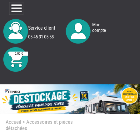
Mon
Service client
compte
05 45 31 05 58
0.00 €
Accueil
> Accessoires et pièces
détachées