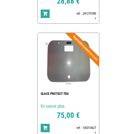
28,88 €
ref : 241275780
4
GLACE PROTECT FEU
En savoir plus
75,00 €
ref : 105313627
0