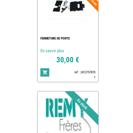
FERMETURE DE PORTE
En savoir plus
30,00 €
ref : 2412757870
0