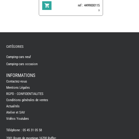
ref : 4499000115
3
REMY
FRERES
CATÉGORIES
CAMPING-
CARS
NEUFS
Camping-cars neuf
Camping-cars occasion
CAMPING-
CAR
ADRIA
INFORMATIONS
CAMPING-
Contactez-nous
CAR
BENIMAR
Mentions Légales
RGPD - CONFIDENTIALITES
CAMPING-
CAR
Conditions générales de ventes
CARADO
Actualités
CAMPING-
CAR
Atelier et SAV
FLEURETTE
Vidéos Youtubes
CAMPING-
CAR
ITINEO
Téléphone : 05 45 31 05 58
CAMPING-
2001 Route de montjean 16700 Ruffec