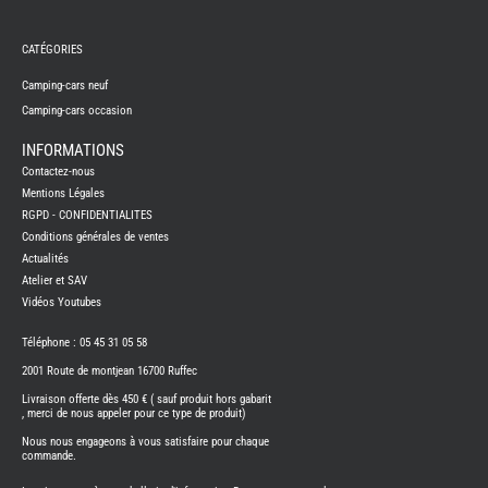
REMY
FRERES
CATÉGORIES
CAMPING-
CARS
NEUFS
Camping-cars neuf
Camping-cars occasion
CAMPING-
CAR
ADRIA
INFORMATIONS
CAMPING-
Contactez-nous
CAR
BENIMAR
Mentions Légales
RGPD - CONFIDENTIALITES
CAMPING-
CAR
Conditions générales de ventes
CARADO
Actualités
CAMPING-
CAR
Atelier et SAV
FLEURETTE
Vidéos Youtubes
CAMPING-
CAR
ITINEO
Téléphone : 05 45 31 05 58
CAMPING-
2001 Route de montjean 16700 Ruffec
CARS
OCCASION
Livraison offerte dès 450 € ( sauf produit hors gabarit
, merci de nous appeler pour ce type de produit)
CAMPING-
CAR
Nous nous engageons à vous satisfaire pour chaque
CARADO
commande.
FOURGONS/VANS