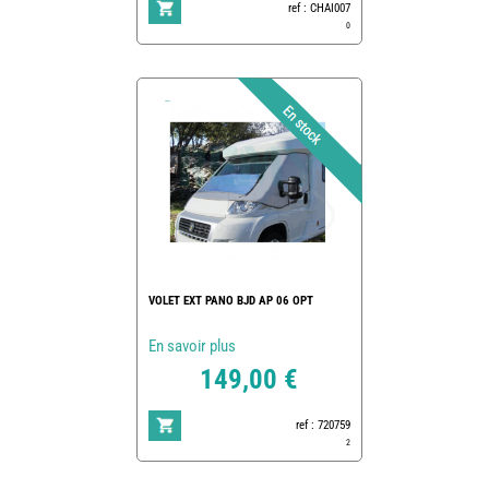
ref : CHAI007
0
VOLET EXT PANO BJD AP 06 OPT
En savoir plus
149,00 €
ref : 720759
2