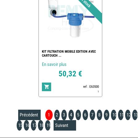
KIT FILTRATION MOBILE EDITION AVEC
CARTOUCH ...
En savoir plus
50,32 €
ref : EA3500
1
Précédent
1
2
3
4
5
6
7
8
9
10
11
12
13
15
16
17
18
19
Suivant