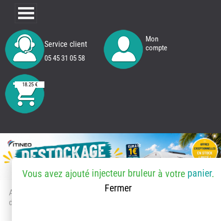
Mon
Service client
compte
05 45 31 05 58
18.25 €
injecteur bruleur
panier
Vous avez ajouté
à votre
.
Fermer
Accueil
> Accessoires et pièces
détachées