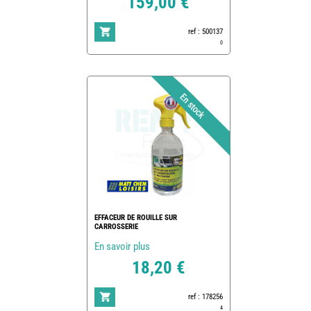
159,00 €
ref : 500137
0
EFFACEUR DE ROUILLE SUR
CARROSSERIE
En savoir plus
18,20 €
ref : 178256
4