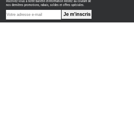
Inscrivez-vous à notre bulletin d'information Restez au courant de
NEUFS
nos dernières promotions, rabais, soldes et offres spéciales.
FOURGON
BENIMAR
FOURGON
DREAMER
FOURGON
FLORIUM
FOURGON
FREEDO
FOURGON
NOMADE
NATION
FOURGON
ROBETA
FOURGONS/VANS
OCCASION
ADRIA
BURSTNER
CARADO
KARMANN
MOBIL
PILOTE
ACCESSOIRES