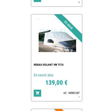
3
RIDEAU ISOLANT VW T5T6
En savoir plus
139,00 €
ref : 449801387
1