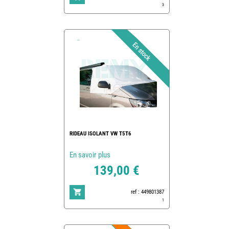
3
RIDEAU ISOLANT VW T5T6
En savoir plus
139,00 €
ref : 449801387
1