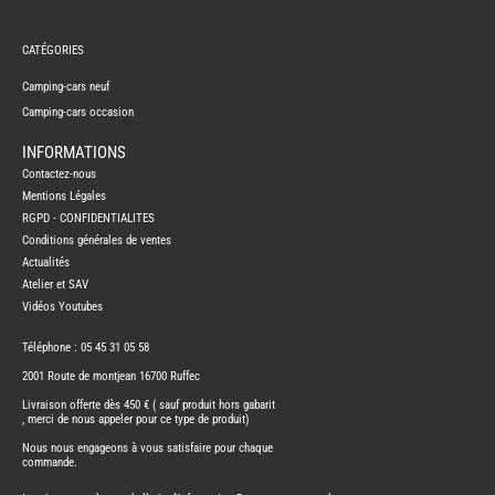
REMY
FRERES
CATÉGORIES
CAMPING-
CARS
NEUFS
Camping-cars neuf
Camping-cars occasion
CAMPING-
CAR
ADRIA
INFORMATIONS
CAMPING-
Contactez-nous
CAR
BENIMAR
Mentions Légales
RGPD - CONFIDENTIALITES
CAMPING-
CAR
Conditions générales de ventes
CARADO
Actualités
CAMPING-
CAR
Atelier et SAV
FLEURETTE
Vidéos Youtubes
CAMPING-
CAR
ITINEO
Téléphone : 05 45 31 05 58
CAMPING-
2001 Route de montjean 16700 Ruffec
CARS
OCCASION
Livraison offerte dès 450 € ( sauf produit hors gabarit
, merci de nous appeler pour ce type de produit)
CAMPING-
CAR
Nous nous engageons à vous satisfaire pour chaque
CARADO
commande.
FOURGONS/VANS