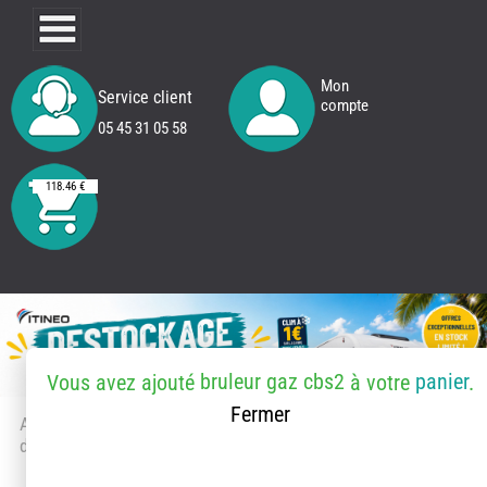
Mon
Service client
compte
05 45 31 05 58
118.46 €
bruleur gaz cbs2
panier
Vous avez ajouté
à votre
.
Fermer
Accueil
> Accessoires et pièces
détachées