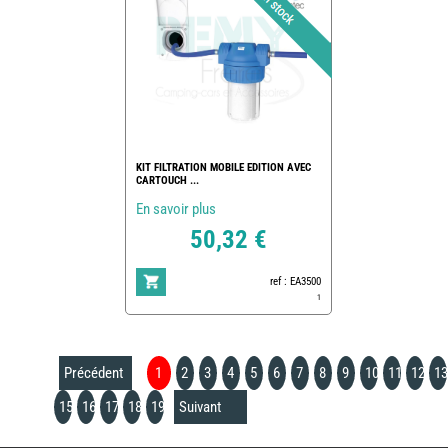
KIT FILTRATION MOBILE EDITION AVEC
CARTOUCH ...
En savoir plus
50,32 €
ref : EA3500
1
Précédent
1
2
3
4
5
6
7
8
9
10
11
12
13
15
16
17
18
19
Suivant