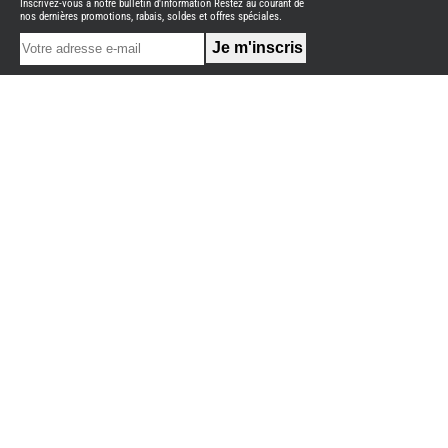
Inscrivez-vous à notre bulletin d'information Restez au courant de
NEUFS
nos dernières promotions, rabais, soldes et offres spéciales.
FOURGON
BENIMAR
FOURGON
DREAMER
FOURGON
FLORIUM
FOURGON
FREEDO
FOURGON
NOMADE
NATION
FOURGON
ROBETA
FOURGONS/VANS
OCCASION
BURSTNER
CARADO
KARMANN
MOBIL
PILOTE
ACCESSOIRES
ALARME