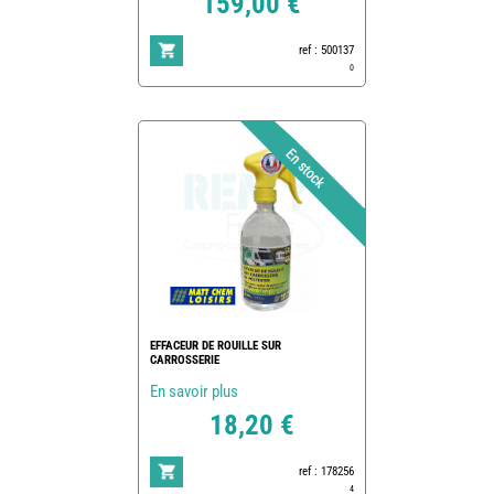
159,00 €
ref : 500137
0
EFFACEUR DE ROUILLE SUR
CARROSSERIE
En savoir plus
18,20 €
ref : 178256
4