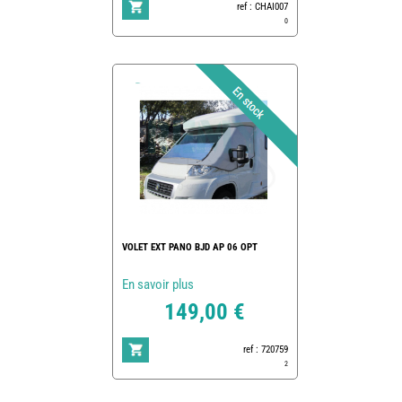
ref : CHAI007
0
VOLET EXT PANO BJD AP 06 OPT
En savoir plus
149,00 €
ref : 720759
2