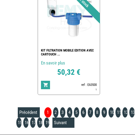
KIT FILTRATION MOBILE EDITION AVEC
CARTOUCH ...
En savoir plus
50,32 €
ref : EA3500
1
Précédent
1
2
3
4
5
6
7
8
9
10
11
12
13
15
16
17
18
19
Suivant