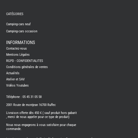
REMY
FRERES
CATÉGORIES
CAMPING-
CARS
NEUFS
Camping-cars neuf
Camping-cars occasion
CAMPING-
CAR
ADRIA
INFORMATIONS
CAMPING-
Contactez-nous
CAR
BENIMAR
Mentions Légales
RGPD - CONFIDENTIALITES
CAMPING-
CAR
Conditions générales de ventes
CARADO
Actualités
CAMPING-
CAR
Atelier et SAV
FLEURETTE
Vidéos Youtubes
CAMPING-
CAR
ITINEO
Téléphone : 05 45 31 05 58
CAMPING-
2001 Route de montjean 16700 Ruffec
CARS
OCCASION
Livraison offerte dès 450 € ( sauf produit hors gabarit
, merci de nous appeler pour ce type de produit)
CAMPING-
CAR
Nous nous engageons à vous satisfaire pour chaque
CARADO
commande.
FOURGONS/VANS