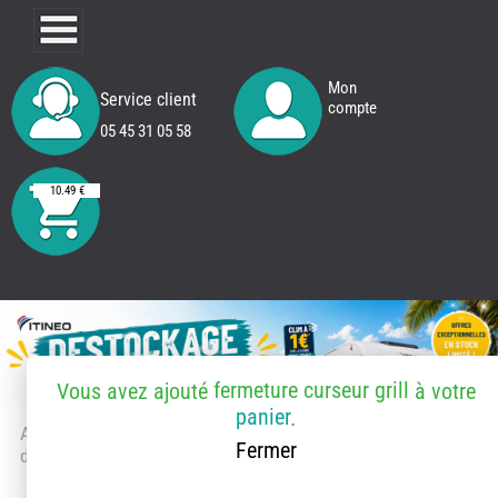
Mon
Service client
compte
05 45 31 05 58
10.49 €
fermeture curseur grill
Vous avez ajouté
à votre
panier
.
Accueil
> Accessoires et pièces
Fermer
détachées