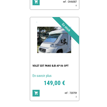
ref : CHAI007
0
VOLET EXT PANO BJD AP 06 OPT
En savoir plus
149,00 €
ref : 720759
2