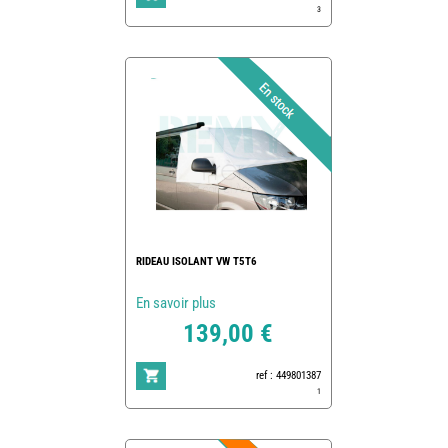
3
RIDEAU ISOLANT VW T5T6
En savoir plus
139,00 €
ref : 449801387
1