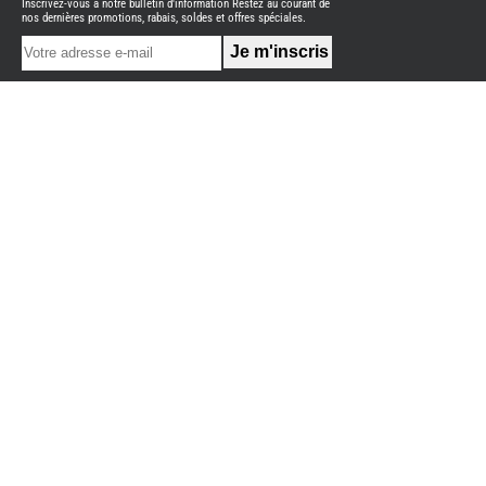
Inscrivez-vous à notre bulletin d'information Restez au courant de
NEUFS
nos dernières promotions, rabais, soldes et offres spéciales.
FOURGON
BENIMAR
FOURGON
DREAMER
FOURGON
FLORIUM
FOURGON
FREEDO
FOURGON
NOMADE
NATION
FOURGON
ROBETA
FOURGONS/VANS
OCCASION
ADRIA
BURSTNER
CARADO
KARMANN
MOBIL
PILOTE
ACCESSOIRES