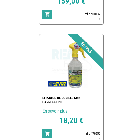
159,00 €
ref : 500137
0
EFFACEUR DE ROUILLE SUR
CARROSSERIE
En savoir plus
18,20 €
ref : 178256
4