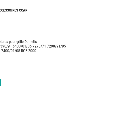
CAMPING-
CARS
ACCESSOIRES CCAR
NEUFS
CAMPING-
CAR
ADRIA
res pour grille Dometic
CAMPING-
6390/91 6400/01/05 7270/71 7290/91/95
CAR
 7400/01/05 RGE 2000
BENIMAR
CAMPING-
CAR
CARADO
CAMPING-
CAR
FLEURETTE
CAMPING-
CAR
ITINEO
CAMPING-
CARS
OCCASION