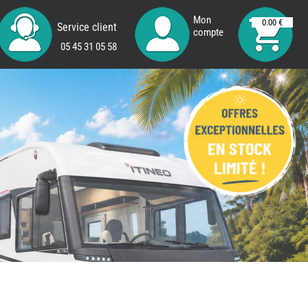
Mon
0.00 €
Service client
compte
05 45 31 05 58
REMY
FRERES