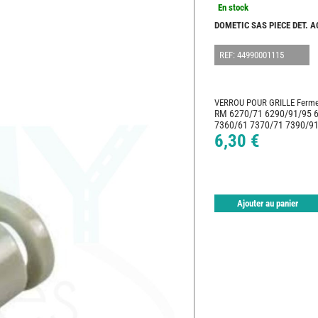
En stock
DOMETIC SAS PIECE DET. 
REF: 44990001115
VERROU POUR GRILLE Fermetu
RM 6270/71 6290/91/95 
7360/61 7370/71 7390/91
6,30 €
Ajouter au panier