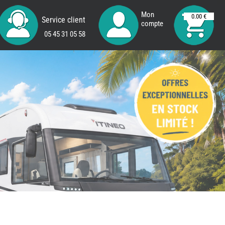
Mon
0.00 €
Service client
compte
05 45 31 05 58
REMY
FRERES