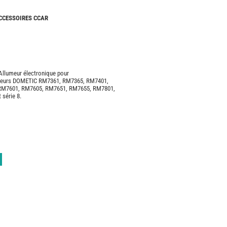
CAMPING-
CARS
ACCESSOIRES CCAR
NEUFS
CAMPING-
CAR
ADRIA
Allumeur électronique pour
CAMPING-
érateurs DOMETIC RM7361, RM7365, RM7401,
CAR
RM7601, RM7605, RM7651, RM7655, RM7801,
BENIMAR
série 8.
CAMPING-
CAR
CARADO
CAMPING-
CAR
FLEURETTE
CAMPING-
CAR
ITINEO
CAMPING-
CARS
OCCASION