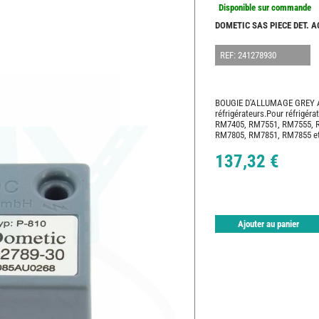
Disponible sur commande
DOMETIC SAS PIECE DET. 
REF: 241278930
BOUGIE D'ALLUMAGE GREY
réfrigérateurs.Pour réfrig
RM7405, RM7551, RM7555, 
RM7805, RM7851, RM7855 et 
137,32 €
Ajouter au panier