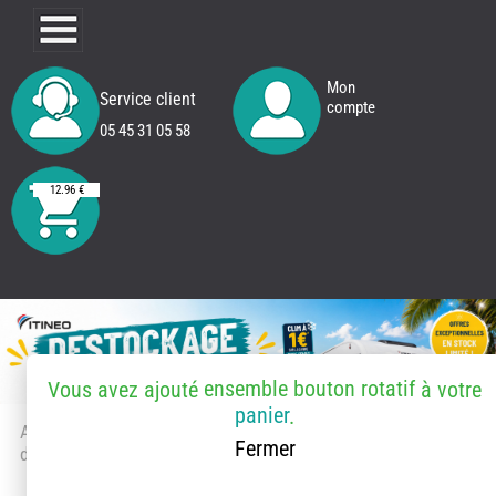
Mon
Service client
compte
05 45 31 05 58
12.96 €
ensemble bouton rotatif
Vous avez ajouté
à votre
panier
.
Accueil
> Accessoires et pièces
Fermer
détachées