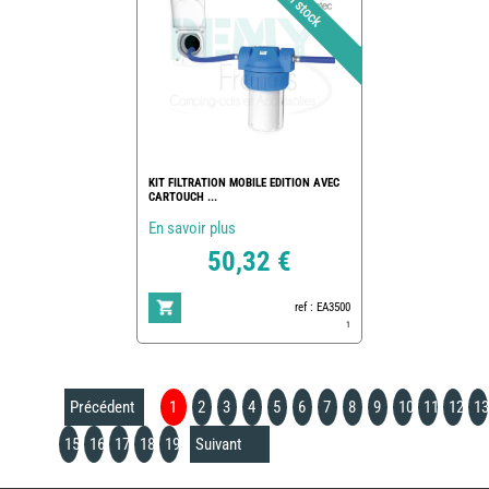
KIT FILTRATION MOBILE EDITION AVEC
CARTOUCH ...
En savoir plus
50,32 €
ref : EA3500
1
Précédent
1
2
3
4
5
6
7
8
9
10
11
12
13
15
16
17
18
19
Suivant