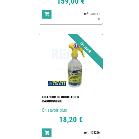
159,00 €
ref : 500137
0
EFFACEUR DE ROUILLE SUR
CARROSSERIE
En savoir plus
18,20 €
ref : 178256
4