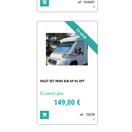
ref : CHAI007
0
VOLET EXT PANO BJD AP 06 OPT
En savoir plus
149,00 €
ref : 720759
2