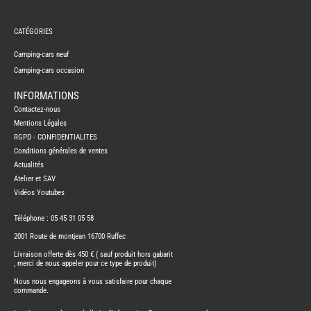
REMY
FRERES
CATÉGORIES
CAMPING-
CARS
NEUFS
Camping-cars neuf
Camping-cars occasion
CAMPING-
CAR
ADRIA
INFORMATIONS
CAMPING-
Contactez-nous
CAR
BENIMAR
Mentions Légales
RGPD - CONFIDENTIALITES
CAMPING-
CAR
Conditions générales de ventes
CARADO
Actualités
CAMPING-
CAR
Atelier et SAV
FLEURETTE
Vidéos Youtubes
CAMPING-
CAR
ITINEO
Téléphone : 05 45 31 05 58
CAMPING-
2001 Route de montjean 16700 Ruffec
CARS
OCCASION
Livraison offerte dès 450 € ( sauf produit hors gabarit
, merci de nous appeler pour ce type de produit)
CAMPING-
CAR
Nous nous engageons à vous satisfaire pour chaque
CARADO
commande.
FOURGONS/VANS