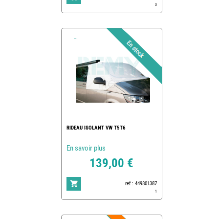
3
RIDEAU ISOLANT VW T5T6
En savoir plus
139,00 €
ref : 449801387
1