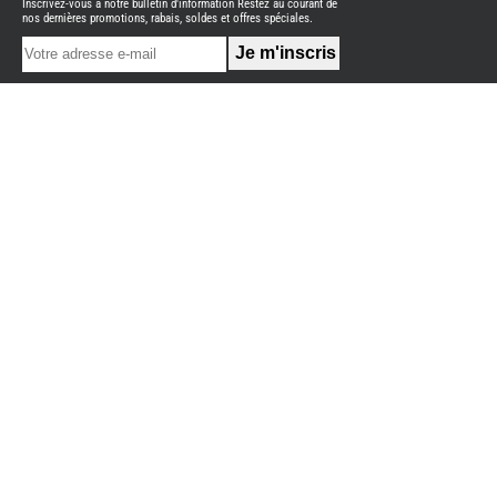
Inscrivez-vous à notre bulletin d'information Restez au courant de
NEUFS
nos dernières promotions, rabais, soldes et offres spéciales.
FOURGON
BENIMAR
FOURGON
DREAMER
FOURGON
FLORIUM
FOURGON
FREEDO
FOURGON
NOMADE
NATION
FOURGON
ROBETA
FOURGONS/VANS
OCCASION
ADRIA
BURSTNER
CARADO
KARMANN
MOBIL
PILOTE
ACCESSOIRES