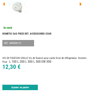
FOUR
DREA
FOUR
FLOR
FOUR
FREE
FOUR
En stock
NOMA
NATIO
DOMETIC SAS PIECE DET. ACCESSOIRES CCAR
FOUR
ROBE
REF: 4499000115
FOUR
OCCA
ADRI
VIS DE FIXATION GRILLE Vis de fixation pour cache hiver de réfrigerateur Dometic
L 100 L 200 L 300 L 500 EW 300
BURS
Pour :
12,30 €
CARA
KARM
MOBI
PILOT
ACCE
Ajouter au panier
ALAR
ARTS
DE
LA