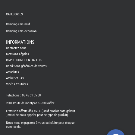
TABLE
ASPIR
-
CATÉGORIES
LAVA
CAME
Camping-cars neuf
GPS-
RADI
Camping-cars occasion
CHAU
ET
INFORMATIONS
CHAU
EAU
Contactez-nous
CLIMA
Mentions Légales
ET
RGPD - CONFIDENTIALITES
GLACI
Conditions générales de ventes
ENERG
Actualités
EQUI
Atelier et SAV
INTER
EXTER
Vidéos Youtubes
FRON
RUNN
Téléphone : 05 45 31 05 58
GAZ
2001 Route de montjean 16700 Ruffec
HUILE
-
Livraison offerte dès 450 € ( sauf produit hors gabarit
TRAI
, merci de nous appeler pour ce type de produit)
-
ADDIT
Nous nous engageons à vous satisfaire pour chaque
commande.
IMPRE
3D