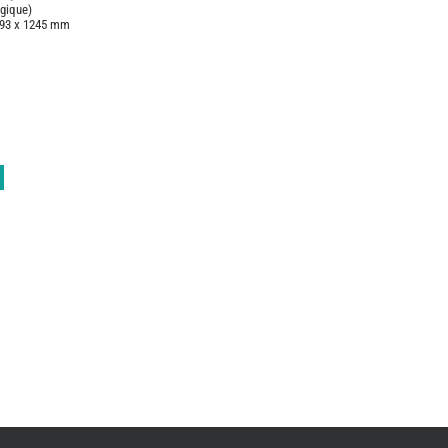
ogique)
593 x 1245 mm
CAMPING-
CAR
CARADO
FOURGONS/VA
NEUFS
FOURGON
BENIMAR
FOURGON
DREAMER
FOURGON
FLORIUM
FOURGON
FREEDO
FOURGON
NOMADE
NATION
FOURGON
ROBETA