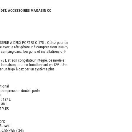
CAMPING-
CARS
 DET. ACCESSOIRES MAGASIN CC
NEUFS
CAMPING-
CAR
ADRIA
EUR A DEUX PORTES O 175 L Optez pour un
CAMPING-
e avec le réfrigérateur à compressionFRG575,
CAR
camping-cars, fourgons et installations off-
BENIMAR
75 L et son congélateur intégré, ce modèle
CAMPING-
à la maison, tout en fonctionnant en 12V . Une
CAR
er un frigo à gaz par un système plus
CARADO
CAMPING-
tional
CAR
 à compression double porte
FLEURETTE
 L
 : 137 L
CAMPING-
 38 L
CAR
24 V DC
ITINEO
10°C
CAMPING-
 à -14°C
CARS
 0,55 kWh / 24h
OCCASION