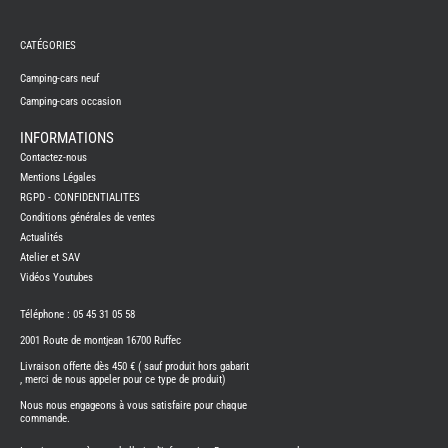
REMY
FRERES
CATÉGORIES
CAMPING-
CARS
NEUFS
Camping-cars neuf
Camping-cars occasion
CAMPING-
CAR
ADRIA
INFORMATIONS
CAMPING-
Contactez-nous
CAR
BENIMAR
Mentions Légales
RGPD - CONFIDENTIALITES
CAMPING-
CAR
Conditions générales de ventes
CARADO
Actualités
CAMPING-
CAR
Atelier et SAV
FLEURETTE
Vidéos Youtubes
CAMPING-
CAR
ITINEO
Téléphone : 05 45 31 05 58
CAMPING-
2001 Route de montjean 16700 Ruffec
CARS
OCCASION
Livraison offerte dès 450 € ( sauf produit hors gabarit
, merci de nous appeler pour ce type de produit)
CAMPING-
CAR
Nous nous engageons à vous satisfaire pour chaque
CARADO
commande.
FOURGONS/VANS