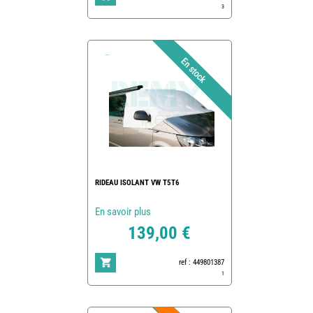
3
RIDEAU ISOLANT VW T5T6
En savoir plus
139,00 €
ref : 449801387
1