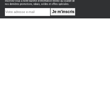
Inscrivez-vous à notre bulletin d'information Restez au courant de
NEUFS
nos dernières promotions, rabais, soldes et offres spéciales.
FOURGON
BENIMAR
FOURGON
DREAMER
FOURGON
FLORIUM
FOURGON
FREEDO
FOURGON
NOMADE
NATION
FOURGON
ROBETA
FOURGONS/VANS
OCCASION
ADRIA
BURSTNER
CARADO
KARMANN
MOBIL
PILOTE
ACCESSOIRES