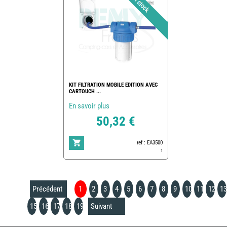
KIT FILTRATION MOBILE EDITION AVEC
CARTOUCH ...
En savoir plus
50,32 €
ref : EA3500
1
Précédent
1
2
3
4
5
6
7
8
9
10
11
12
13
15
16
17
18
19
Suivant