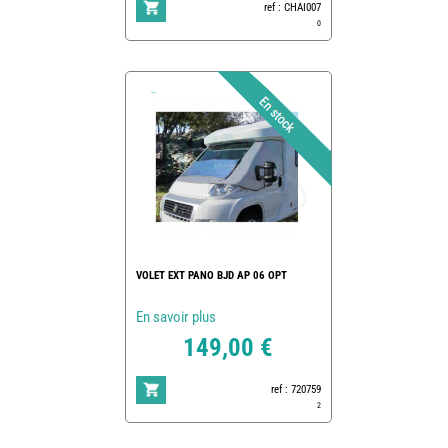
ref : CHAI007
0
VOLET EXT PANO BJD AP 06 OPT
En savoir plus
149,00 €
ref : 720759
2