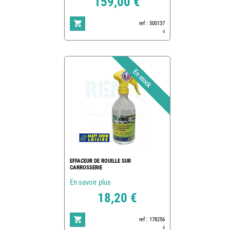
159,00 €
ref : 500137
0
EFFACEUR DE ROUILLE SUR
CARROSSERIE
En savoir plus
18,20 €
ref : 178256
4