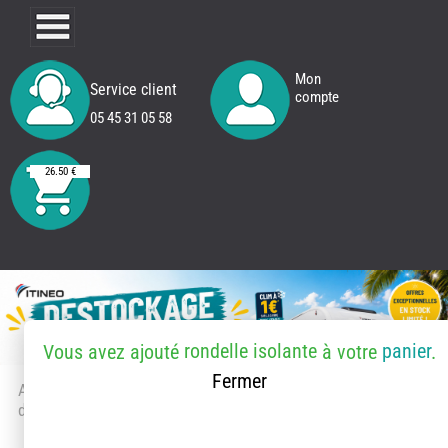
Mon
Service client
compte
05 45 31 05 58
26.50 €
rondelle isolante
panier
Vous avez ajouté
à votre
.
Fermer
Accueil
> Accessoires et pièces
détachées