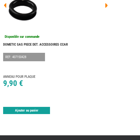
FOUR
DREA
FOUR
FLOR
FOUR
FREE
FOUR
Disponible sur commande
NOMA
NATIO
DOMETIC SAS PIECE DET. ACCESSOIRES CCAR
FOUR
ROBE
REF: 407150428
FOUR
OCCA
ADRI
ANNEAU POUR PLAQUE
9,90 €
BURS
CARA
KARM
MOBI
PILOT
Ajouter au panier
ACCE
ALAR
ARTS
DE
LA