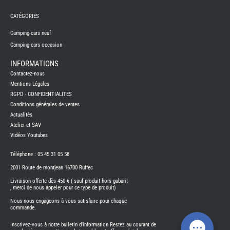
TABLE
ASPIR
CATÉGORIES
-
LAVA
Camping-cars neuf
CAME
GPS-
Camping-cars occasion
RADI
INFORMATIONS
CHAU
ET
Contactez-nous
CHAU
EAU
Mentions Légales
CLIMA
RGPD - CONFIDENTIALITES
ET
GLACI
Conditions générales de ventes
Actualités
ENERG
Atelier et SAV
EQUI
INTER
Vidéos Youtubes
EXTER
FRON
Téléphone : 05 45 31 05 58
RUNN
2001 Route de montjean 16700 Ruffec
GAZ
Livraison offerte dès 450 € ( sauf produit hors gabarit
HUILE
, merci de nous appeler pour ce type de produit)
-
TRAI
-
Nous nous engageons à vous satisfaire pour chaque
ADDIT
commande.
IMPRE
3D
Inscrivez-vous à notre bulletin d'information Restez au courant de