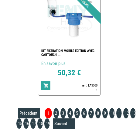
KIT FILTRATION MOBILE EDITION AVEC
CARTOUCH ...
En savoir plus
50,32 €
ref : EA3500
1
Précédent
1
2
3
4
5
6
7
8
9
10
11
12
13
15
16
17
18
19
Suivant