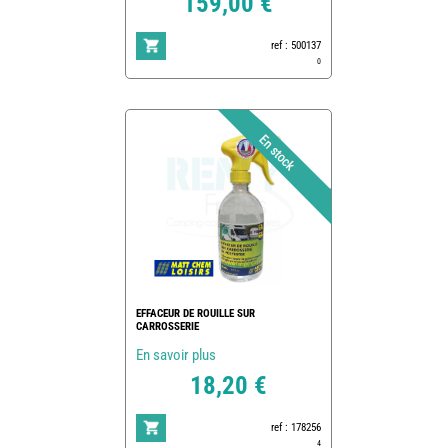
159,00 €
ref : 500137
0
EFFACEUR DE ROUILLE SUR
CARROSSERIE
En savoir plus
18,20 €
ref : 178256
4