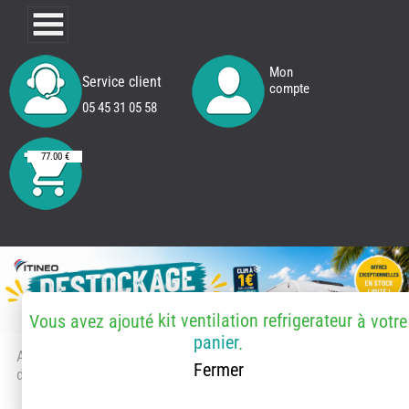
Mon
Service client
compte
05 45 31 05 58
77.00 €
kit ventilation refrigerateur
Vous avez ajouté
à votre
panier
.
Accueil
> Accessoires et pièces
Fermer
détachées