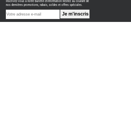
Inscrivez-vous à notre bulletin d'information Restez au courant de
NEUFS
nos dernières promotions, rabais, soldes et offres spéciales.
FOURGON
BENIMAR
FOURGON
DREAMER
FOURGON
FLORIUM
FOURGON
FREEDO
FOURGON
NOMADE
NATION
FOURGON
ROBETA
FOURGONS/VANS
OCCASION
ADRIA
BURSTNER
CARADO
KARMANN
MOBIL
PILOTE
ACCESSOIRES