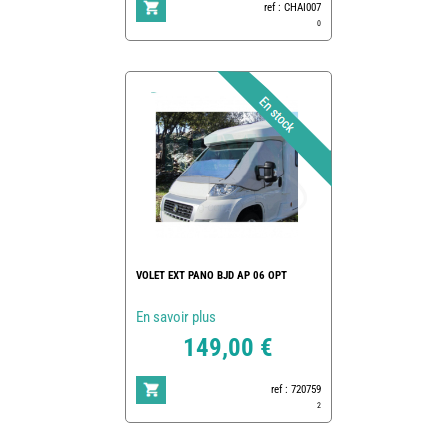
ref : CHAI007
0
VOLET EXT PANO BJD AP 06 OPT
En savoir plus
149,00 €
ref : 720759
2