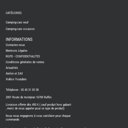
REMY
FRERES
CATÉGORIES
CAMPING-
CARS
NEUFS
Camping-cars neuf
Camping-cars occasion
CAMPING-
CAR
ADRIA
INFORMATIONS
CAMPING-
Contactez-nous
CAR
BENIMAR
Mentions Légales
RGPD - CONFIDENTIALITES
CAMPING-
CAR
Conditions générales de ventes
CARADO
Actualités
CAMPING-
CAR
Atelier et SAV
FLEURETTE
Vidéos Youtubes
CAMPING-
CAR
ITINEO
Téléphone : 05 45 31 05 58
CAMPING-
2001 Route de montjean 16700 Ruffec
CARS
OCCASION
Livraison offerte dès 450 € ( sauf produit hors gabarit
, merci de nous appeler pour ce type de produit)
CAMPING-
CAR
Nous nous engageons à vous satisfaire pour chaque
CARADO
commande.
FOURGONS/VANS