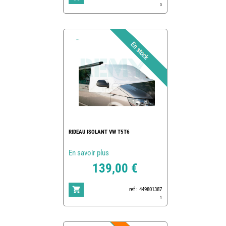
3
RIDEAU ISOLANT VW T5T6
En savoir plus
139,00 €
ref : 449801387
1