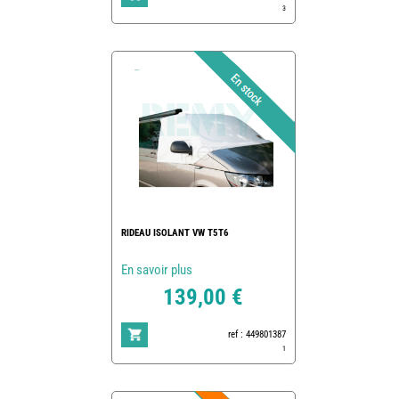
3
RIDEAU ISOLANT VW T5T6
En savoir plus
139,00 €
ref : 449801387
1