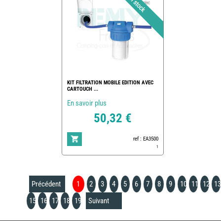
KIT FILTRATION MOBILE EDITION AVEC
CARTOUCH ...
En savoir plus
50,32 €
ref : EA3500
1
Précédent
1
2
3
4
5
6
7
8
9
10
11
12
13
15
16
17
18
19
Suivant