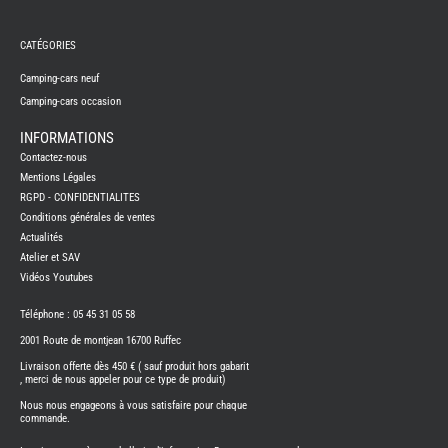
REMY
FRERES
CATÉGORIES
CAMPING-
CARS
NEUFS
Camping-cars neuf
Camping-cars occasion
CAMPING-
CAR
ADRIA
INFORMATIONS
CAMPING-
Contactez-nous
CAR
BENIMAR
Mentions Légales
RGPD - CONFIDENTIALITES
CAMPING-
CAR
Conditions générales de ventes
CARADO
Actualités
CAMPING-
CAR
Atelier et SAV
FLEURETTE
Vidéos Youtubes
CAMPING-
CAR
ITINEO
Téléphone : 05 45 31 05 58
CAMPING-
2001 Route de montjean 16700 Ruffec
CARS
OCCASION
Livraison offerte dès 450 € ( sauf produit hors gabarit
, merci de nous appeler pour ce type de produit)
CAMPING-
CAR
Nous nous engageons à vous satisfaire pour chaque
CARADO
commande.
FOURGONS/VANS