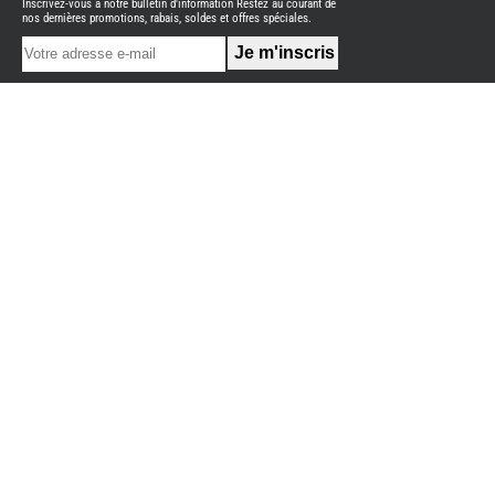
Inscrivez-vous à notre bulletin d'information Restez au courant de
NEUFS
nos dernières promotions, rabais, soldes et offres spéciales.
FOURGON
BENIMAR
FOURGON
DREAMER
FOURGON
FLORIUM
FOURGON
FREEDO
FOURGON
NOMADE
NATION
FOURGON
ROBETA
FOURGONS/VANS
OCCASION
BURSTNER
CARADO
KARMANN
MOBIL
PILOTE
ACCESSOIRES
ALARME