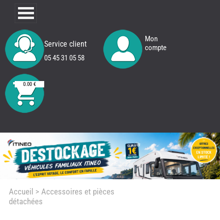
Mon
Service client
compte
05 45 31 05 58
0.00 €
Accueil
> Accessoires et pièces
détachées