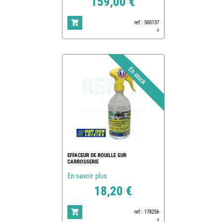
159,00 €
ref : 500137
0
EFFACEUR DE ROUILLE SUR
CARROSSERIE
En savoir plus
18,20 €
ref : 178256
4