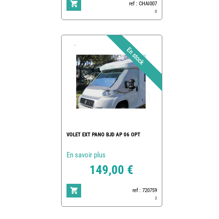
ref : CHAI007
0
VOLET EXT PANO BJD AP 06 OPT
En savoir plus
149,00 €
ref : 720759
2