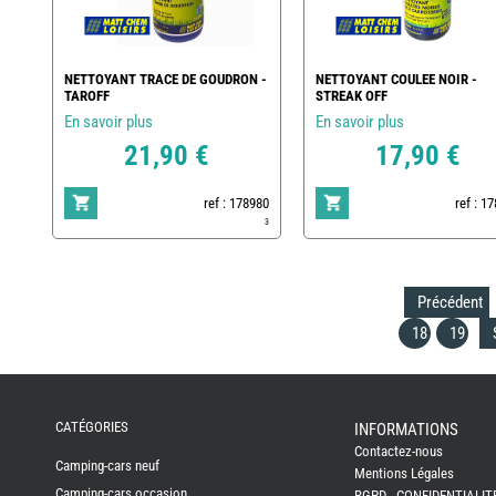
NETTOYANT TRACE DE GOUDRON -
NETTOYANT COULEE NOIR -
TAROFF
STREAK OFF
En savoir plus
En savoir plus
21,90 €
17,90 €
ref : 178980
ref : 1
3
Précédent
18
19
REMY
FRERES
CATÉGORIES
INFORMATIONS
Contactez-nous
CAMPING-
Camping-cars neuf
CARS
Mentions Légales
NEUFS
Camping-cars occasion
RGPD - CONFIDENTIALIT