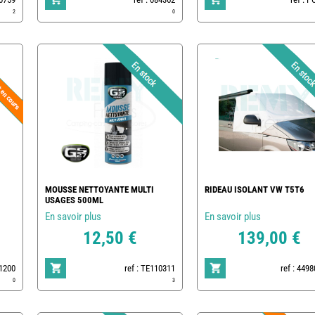
2
0
MOUSSE NETTOYANTE MULTI
RIDEAU ISOLANT VW T5T6
USAGES 500ML
En savoir plus
En savoir plus
12,50 €
139,00 €
01200
ref : TE110311
ref : 449
0
3