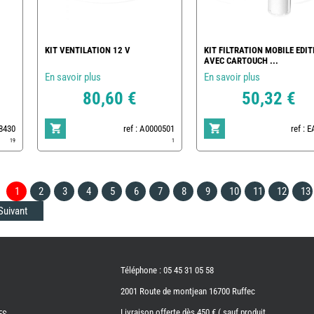
KIT VENTILATION 12 V
KIT FILTRATION MOBILE EDIT
AVEC CARTOUCH ...
En savoir plus
En savoir plus
80,60 €
50,32 €
78430
ref : A0000501
ref : 
19
1
1
2
3
4
5
6
7
8
9
10
11
12
13
Suivant
Téléphone : 05 45 31 05 58
2001 Route de montjean 16700 Ruffec
Livraison offerte dès 450 € ( sauf produit
ES