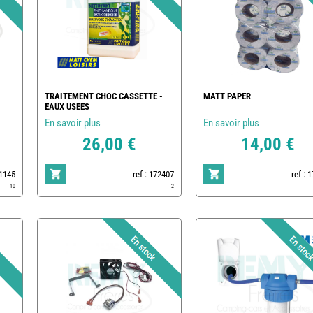
TRAITEMENT CHOC CASSETTE -
MATT PAPER
EAUX USEES
En savoir plus
En savoir plus
26,00 €
14,00 €
1145
ref : 172407
ref : 
10
2