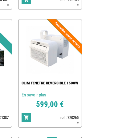
0
2
CLIM FENETRE REVERSIBLE 1500W
En savoir plus
599,00 €
801387
ref : 720265
1
0