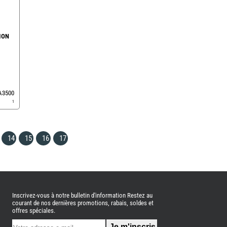
ION
EA3500
1
14
15
16
17
Inscrivez-vous à notre bulletin d'information Restez au
courant de nos dernières promotions, rabais, soldes et
offres spéciales.