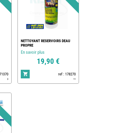
NETTOYANT RESERVOIRS DEAU
PROPRE
En savoir plus
19,90 €
171370
ref : 178270
3
11