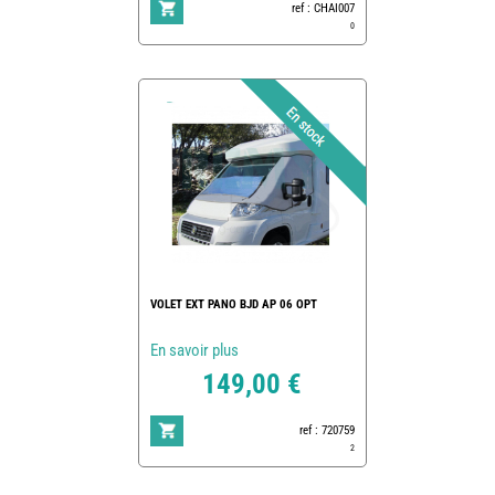
ref : CHAI007
0
VOLET EXT PANO BJD AP 06 OPT
En savoir plus
149,00 €
ref : 720759
2