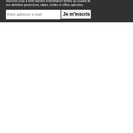
Inscrivez-vous à notre bulletin d'information Restez au courant de
NEUFS
nos dernières promotions, rabais, soldes et offres spéciales.
FOURGON
BENIMAR
FOURGON
DREAMER
FOURGON
FLORIUM
FOURGON
FREEDO
FOURGON
NOMADE
NATION
FOURGON
ROBETA
FOURGONS/VANS
OCCASION
ADRIA
BURSTNER
CARADO
KARMANN
MOBIL
PILOTE
ACCESSOIRES