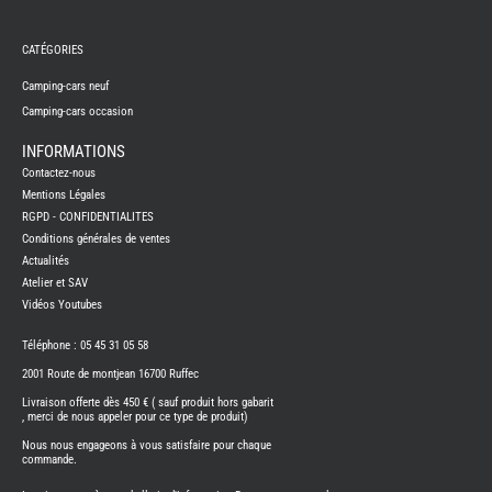
REMY
FRERES
CATÉGORIES
CAMPING-
CARS
NEUFS
Camping-cars neuf
Camping-cars occasion
CAMPING-
CAR
ADRIA
INFORMATIONS
CAMPING-
Contactez-nous
CAR
BENIMAR
Mentions Légales
RGPD - CONFIDENTIALITES
CAMPING-
CAR
Conditions générales de ventes
CARADO
Actualités
CAMPING-
CAR
Atelier et SAV
FLEURETTE
Vidéos Youtubes
CAMPING-
CAR
ITINEO
Téléphone : 05 45 31 05 58
CAMPING-
2001 Route de montjean 16700 Ruffec
CARS
OCCASION
Livraison offerte dès 450 € ( sauf produit hors gabarit
, merci de nous appeler pour ce type de produit)
CAMPING-
CAR
Nous nous engageons à vous satisfaire pour chaque
CARADO
commande.
FOURGONS/VANS