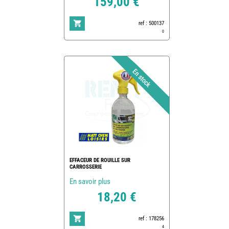
159,00 €
ref : 500137
0
EFFACEUR DE ROUILLE SUR
CARROSSERIE
En savoir plus
18,20 €
ref : 178256
4