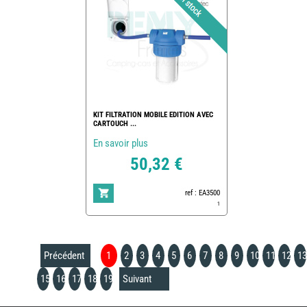
KIT FILTRATION MOBILE EDITION AVEC
CARTOUCH ...
En savoir plus
50,32 €
ref : EA3500
1
Précédent
1
2
3
4
5
6
7
8
9
10
11
12
13
15
16
17
18
19
Suivant