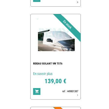
3
RIDEAU ISOLANT VW T5T6
En savoir plus
139,00 €
ref : 449801387
1