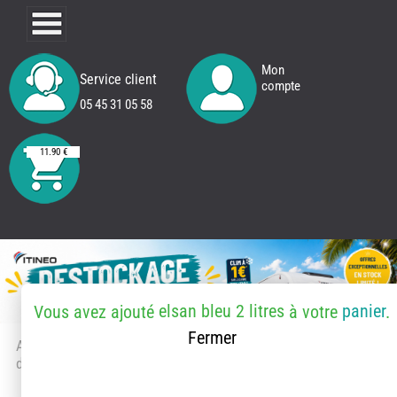
Mon
Service client
compte
05 45 31 05 58
11.90 €
elsan bleu 2 litres
panier
Vous avez ajouté
à votre
.
Fermer
Accueil
> Accessoires et pièces
détachées