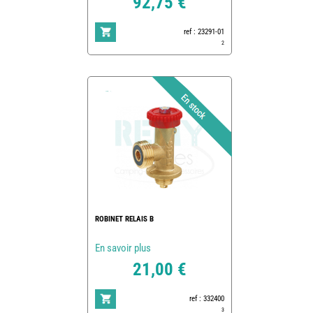
92,75 €
ref : 23291-01
2
ROBINET RELAIS B
En savoir plus
21,00 €
ref : 332400
3