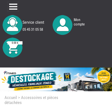
Mon
Service client
compte
05 45 31 05 58
0.00 €
Accueil
> Accessoires et pièces
détachées