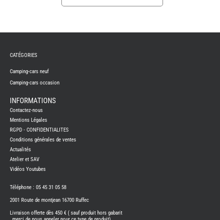
REMY
FRERES
CATÉGORIES
CAMPING-
CARS
NEUFS
Camping-cars neuf
Camping-cars occasion
CAMPING-
CAR
ADRIA
INFORMATIONS
CAMPING-
Contactez-nous
CAR
BENIMAR
Mentions Légales
RGPD - CONFIDENTIALITES
CAMPING-
CAR
Conditions générales de ventes
CARADO
Actualités
CAMPING-
CAR
Atelier et SAV
FLEURETTE
Vidéos Youtubes
CAMPING-
CAR
ITINEO
Téléphone : 05 45 31 05 58
CAMPING-
2001 Route de montjean 16700 Ruffec
CARS
OCCASION
Livraison offerte dès 450 € ( sauf produit hors gabarit
, merci de nous appeler pour ce type de produit)