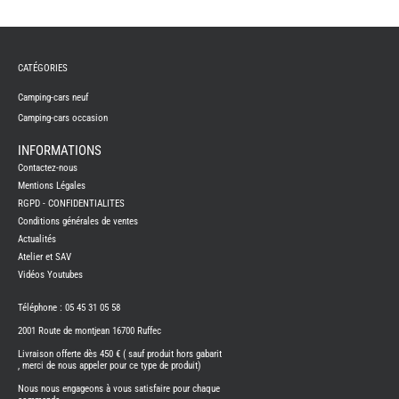
TABLE
ASPIR
-
LAVA
CAME
CATÉGORIES
GPS-
RADI
Camping-cars neuf
CHAU
Camping-cars occasion
ET
CHAU
EAU
INFORMATIONS
CLIMA
Contactez-nous
ET
GLACI
Mentions Légales
ENERG
RGPD - CONFIDENTIALITES
Conditions générales de ventes
EQUI
INTER
Actualités
EXTER
Atelier et SAV
FRON
RUNN
Vidéos Youtubes
GAZ
Téléphone : 05 45 31 05 58
HUILE
-
2001 Route de montjean 16700 Ruffec
TRAI
-
Livraison offerte dès 450 € ( sauf produit hors gabarit
ADDIT
, merci de nous appeler pour ce type de produit)
IMPRE
3D
Nous nous engageons à vous satisfaire pour chaque