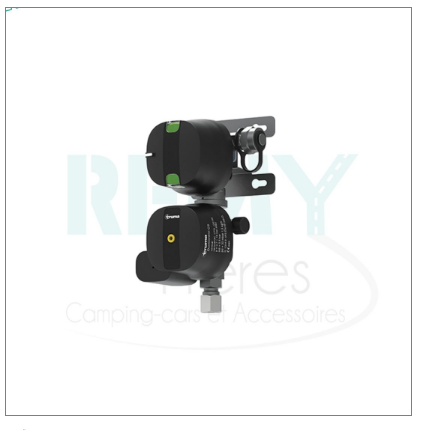
NEUF
CAMP
CAR
ADRI
CAMP
CAR
BENI
CAMP
CAR
CARA
CAMP
CAR
FLEUR
CAMP
CAR
ITINE
CAMP
CAR
OCCA
CAMP
CAR
CARA
FOUR
NEUF
FOUR
BENI