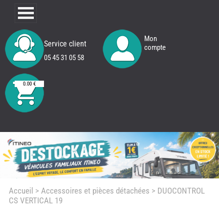
Mon
Service client
compte
05 45 31 05 58
0.00 €
Accueil
>
Accessoires et pièces détachées >
DUOCONTROL
REM
CS VERTICAL 19
FRER
CAMP
CAR