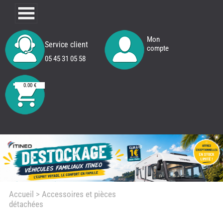
Mon
Service client
compte
05 45 31 05 58
0.00 €
Accueil
> Accessoires et pièces
détachées