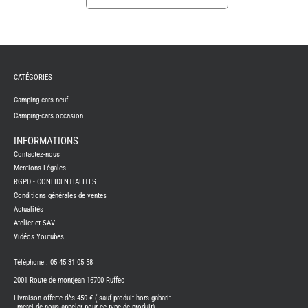
REMY
FRERES
CATÉGORIES
CAMPING-
CARS
NEUFS
Camping-cars neuf
Camping-cars occasion
CAMPING-
CAR
ADRIA
INFORMATIONS
CAMPING-
Contactez-nous
CAR
BENIMAR
Mentions Légales
RGPD - CONFIDENTIALITES
CAMPING-
CAR
Conditions générales de ventes
CARADO
Actualités
CAMPING-
CAR
Atelier et SAV
FLEURETTE
Vidéos Youtubes
CAMPING-
CAR
ITINEO
Téléphone : 05 45 31 05 58
CAMPING-
2001 Route de montjean 16700 Ruffec
CARS
OCCASION
Livraison offerte dès 450 € ( sauf produit hors gabarit
, merci de nous appeler pour ce type de produit)