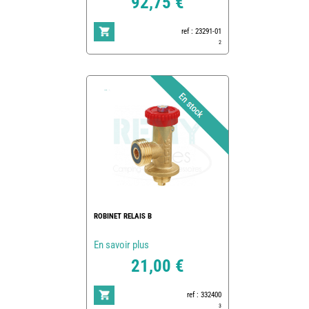
92,75 €
ref : 23291-01
2
ROBINET RELAIS B
En savoir plus
21,00 €
ref : 332400
3